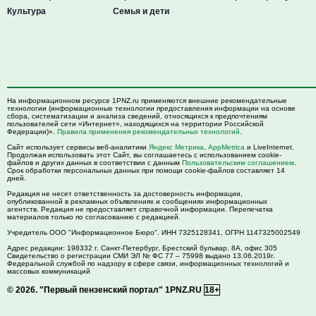
Культура
Семья и дети
На информационном ресурсе 1PNZ.ru применяются внешние рекомендательные
технологии (информационные технологии предоставления информации на основе
сбора, систематизации и анализа сведений, относящихся к предпочтениям
пользователей сети «Интернет», находящихся на территории Российской
Федерации)».
Правила применения рекомендательных технологий
.
Сайт использует сервисы веб-аналитики
Яндекс Метрика
,
AppMetrica
и LiveInternet.
Продолжая использовать этот Сайт, вы соглашаетесь с использованием cookie-
файлов и других данных в соответствии с данным
Пользовательским соглашением
.
Срок обработки персональных данных при помощи cookie-файлов составляет 14
дней.
Редакция не несет ответственность за достоверность информации,
опубликованной в рекламных объявлениях и сообщениях информационных
агентств. Редакция не предоставляет справочной информации. Перепечатка
материалов только по согласованию с редакцией.
Учредитель ООО "Информационное Бюро". ИНН 7325128341, ОГРН 1147325002549
Адрес редакции:
198332
г. Санкт-Петербург,
Брестский бульвар, 8А, офис 305
Свидетельство о регистрации СМИ ЭЛ № ФС 77 – 75998 выдано 13.06.2019г.
Федеральной службой по надзору в сфере связи, информационных технологий и
массовых коммуникаций
© 2026.
"Первый пензенский портал" 1PNZ.RU
18+