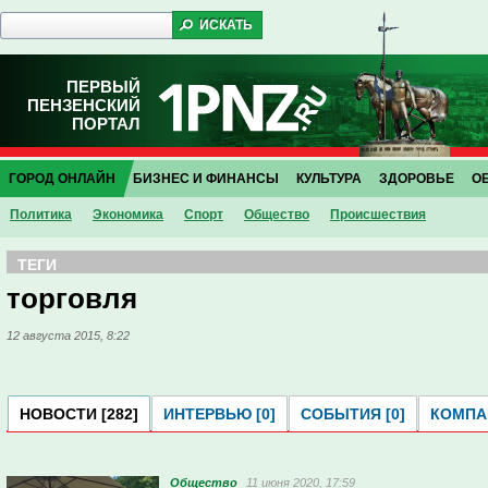
ПЕРВЫЙ
ПЕНЗЕНСКИЙ
ПОРТАЛ
ГОРОД ОНЛАЙН
БИЗНЕС И ФИНАНСЫ
КУЛЬТУРА
ЗДОРОВЬЕ
О
Политика
Экономика
Спорт
Общество
Проиcшествия
ТЕГИ
торговля
12 августа 2015, 8:22
НОВОСТИ [282]
ИНТЕРВЬЮ [0]
СОБЫТИЯ [0]
КОМПАН
Общество
11 июня 2020, 17:59