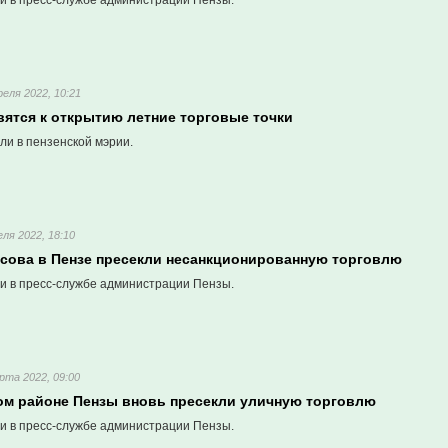
и в пресс-службе администрации Пензы.
реля 2022, 10:21
вятся к открытию летние торговые точки
ли в пензенской мэрии.
еля 2022, 18:10
асова в Пензе пресекли несанкционированную торговлю
и в пресс-службе администрации Пензы.
рта 2022, 09:00
ом районе Пензы вновь пресекли уличную торговлю
и в пресс-службе администрации Пензы.