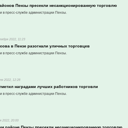
районов Пензы пресекли несанкционированную торговлю
и в пресс-службе администрации Пензы.
тября 2022, 11:23
асова в Пензе разогнали уличных торговцев
и в пресс-службе администрации Пензы.
ля 2022, 12:28
тметил наградами лучших работников торговли
и в пресс-службе администрации Пензы.
я 2022, 20:00
ом районе Пензы пресекли несанкционированную торговлю