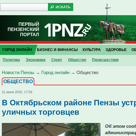
ПЕРВЫЙ
ПЕНЗЕНСКИЙ
ПОРТАЛ
ГОРОД ОНЛАЙН
БИЗНЕС И ФИНАНСЫ
КУЛЬТУРА
ЗДОРОВЬЕ
О
Политика
Экономика
Спорт
Общество
Проиcшествия
Новости Пензы
→
Город онлайн
→
Общество
ОБЩЕСТВО
11 июня 2020, 17:59
В Октябрьском районе Пензы уст
уличных торговцев
Об этом сооб
администрац