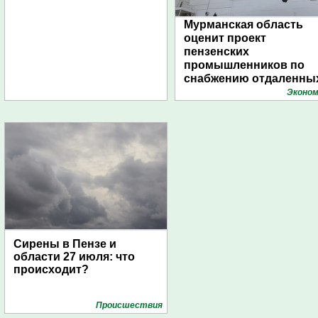
Мурманская область
оценит проект
пензенских
промышленников по
снабжению отдаленны
поселений с помощью
Эконом
дирижаблей
Сирены в Пензе и
области 27 июля: что
происходит?
Проиcшествия