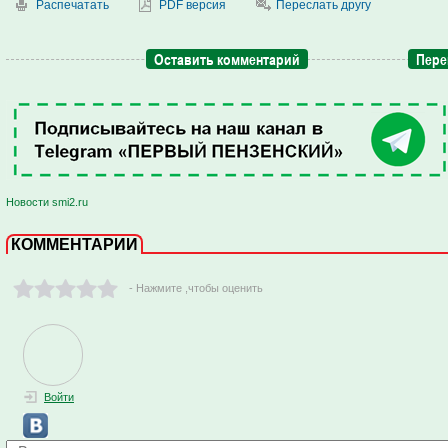
Распечатать
PDF версия
Переслать другу
Оставить комментарий
Пере
Новости smi2.ru
КОММЕНТАРИИ
- Нажмите ,чтобы оценить
Войти