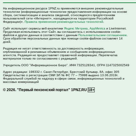
На информационном ресурсе 1PNZ.ru применяются внешние рекомендательные
технологии (информационные технологии предоставления информации на основе
сбора, систематизации и анализа сведений, относящихся к предпочтениям
пользователей сети «Интернет», находящихся на территории Российской
Федерации)».
Правила применения рекомендательных технологий
.
Сайт использует сервисы веб-аналитики
Яндекс Метрика
,
AppMetrica
и LiveInternet.
Продолжая использовать этот Сайт, вы соглашаетесь с использованием cookie-
файлов и других данных в соответствии с данным
Пользовательским соглашением
.
Срок обработки персональных данных при помощи cookie-файлов составляет 14
дней.
Редакция не несет ответственность за достоверность информации,
опубликованной в рекламных объявлениях и сообщениях информационных
агентств. Редакция не предоставляет справочной информации. Перепечатка
материалов только по согласованию с редакцией.
Учредитель ООО "Информационное Бюро". ИНН 7325128341, ОГРН 1147325002549
Адрес редакции:
198332
г. Санкт-Петербург,
Брестский бульвар, 8А, офис 305
Свидетельство о регистрации СМИ ЭЛ № ФС 77 – 75998 выдано 13.06.2019г.
Федеральной службой по надзору в сфере связи, информационных технологий и
массовых коммуникаций
© 2026.
"Первый пензенский портал" 1PNZ.RU
18+