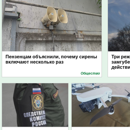
Пензенцам объяснили, почему сирены
Три реж
включают несколько раз
замгубе
действ
Общество