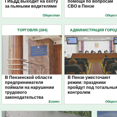
ГИБДД выходит на охоту
помощи по вопросам
за пьяными водителями
СВО в Пензе
Общество
Общес
ТОРГОВЛЯ (284)
АДМИНИСТРАЦИЯ ГОРО
(4939)
В Пензенской области
В Пензе ужесточают
предпринимателя
режим: праздники
поймали на нарушении
пройдут под тотальны
трудового
контролем
законодательства
Бизнес
Общес