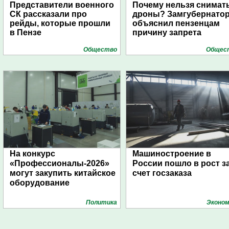
Представители военного
Почему нельзя снимат
СК рассказали про
дроны? Замгубернато
рейды, которые прошли
объяснил пензенцам
в Пензе
причину запрета
Общество
Общес
На конкурс
Машиностроение в
«Профессионалы-2026»
России пошло в рост з
могут закупить китайское
счет госзаказа
оборудование
Политика
Эконом