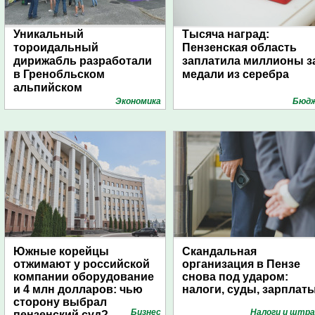
Уникальный
Тысяча наград:
тороидальный
Пензенская область
дирижабль разработали
заплатила миллионы з
в Гренобльском
медали из серебра
альпийском
университете
Экономика
Бюд
Южные корейцы
Скандальная
отжимают у российской
организация в Пензе
компании оборудование
снова под ударом:
и 4 млн долларов: чью
налоги, суды, зарплат
сторону выбрал
Бизнес
Налоги и штр
пензенский суд?