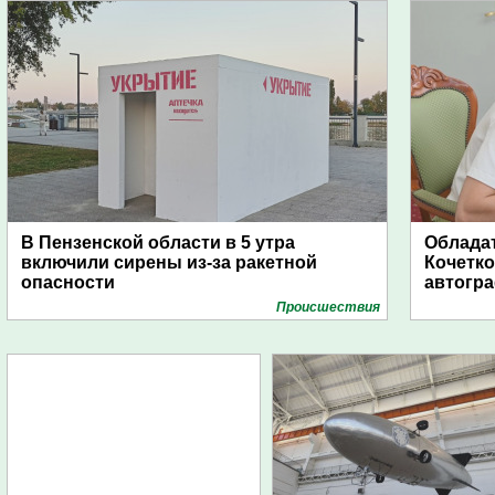
В Пензенской области в 5 утра
Обладат
включили сирены из-за ракетной
Кочетко
опасности
автогр
Проиcшествия