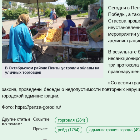
Сегодня в Пен
Победы, а так
Стасова проше
неустановленн
мероприятии у
администрации
В результате
несанкциониро
три протокола
В Октябрьском районе Пензы устроили облавы на
правонарушен
уличных торговцев
«Со всеми гра
закона, проведены беседы о недопустимости повторных наруш
городской администрации.
Фото: https://penza-gorod.ru/
Другие статьи
Событие:
торговля (284)
по темам:
Прочее:
рейд (1754)
администрация города (49