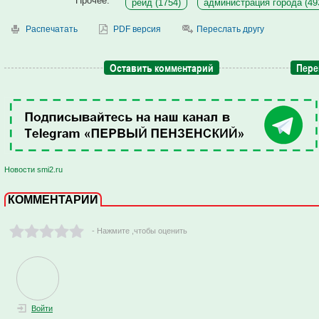
Прочее:
рейд (1754)
администрация города (49
Распечатать
PDF версия
Переслать другу
Оставить комментарий
Пере
Новости smi2.ru
КОММЕНТАРИИ
- Нажмите ,чтобы оценить
Войти