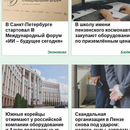
В Санкт-Петербурге
В школу имени
стартовал III
пензенского космонав
Международный форум
закупают оборудовани
«ИИ – будущее сегодня»
по приземлённым цен
Экономика
Бюд
Южные корейцы
Скандальная
отжимают у российской
организация в Пензе
компании оборудование
снова под ударом:
и 4 млн долларов: чью
налоги, суды, зарплат