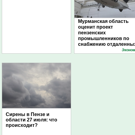
Мурманская область
оценит проект
пензенских
промышленников по
снабжению отдаленны
поселений с помощью
Эконом
дирижаблей
Сирены в Пензе и
области 27 июля: что
происходит?