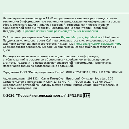
На информационном ресурсе 1PNZ.ru применяются внешние рекомендательные
технологии (информационные технологии предоставления информации на основе
сбора, систематизации и анализа сведений, относящихся к предпочтениям
пользователей сети «Интернет», находящихся на территории Российской
Федерации)».
Правила применения рекомендательных технологий
.
Сайт использует сервисы веб-аналитики
Яндекс Метрика
,
AppMetrica
и LiveInternet.
Продолжая использовать этот Сайт, вы соглашаетесь с использованием cookie-
файлов и других данных в соответствии с данным
Пользовательским соглашением
.
Срок обработки персональных данных при помощи cookie-файлов составляет 14
дней.
Редакция не несет ответственность за достоверность информации,
опубликованной в рекламных объявлениях и сообщениях информационных
агентств. Редакция не предоставляет справочной информации. Перепечатка
материалов только по согласованию с редакцией.
Учредитель ООО "Информационное Бюро". ИНН 7325128341, ОГРН 1147325002549
Адрес редакции:
198332
г. Санкт-Петербург,
Брестский бульвар, 8А, офис 305
Свидетельство о регистрации СМИ ЭЛ № ФС 77 – 75998 выдано 13.06.2019г.
Федеральной службой по надзору в сфере связи, информационных технологий и
массовых коммуникаций
© 2026.
"Первый пензенский портал" 1PNZ.RU
18+