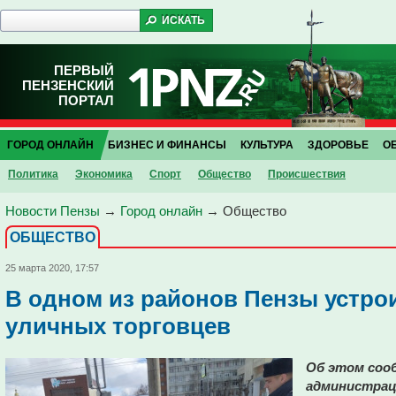
ПЕРВЫЙ
ПЕНЗЕНСКИЙ
ПОРТАЛ
ГОРОД ОНЛАЙН
БИЗНЕС И ФИНАНСЫ
КУЛЬТУРА
ЗДОРОВЬЕ
О
Политика
Экономика
Спорт
Общество
Проиcшествия
Новости Пензы
→
Город онлайн
→
Общество
ОБЩЕСТВО
25 марта 2020, 17:57
В одном из районов Пензы устро
уличных торговцев
Об этом сооб
администрац