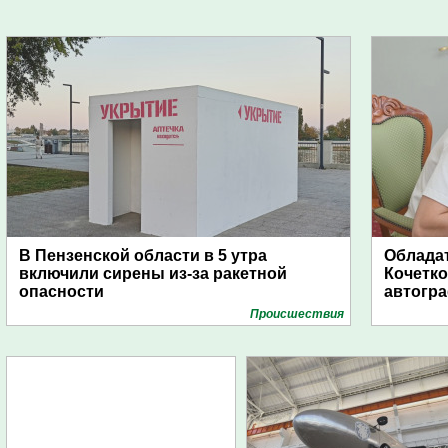
В Пензенской области в 5 утра
Обладат
включили сирены из-за ракетной
Кочетко
опасности
автогр
Проиcшествия