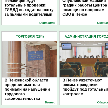
Пензенцев ждут
Опубликован майский
тотальные проверки:
график работы Центра
ГИБДД выходит на охоту
помощи по вопросам
за пьяными водителями
СВО в Пензе
Общество
Общес
ТОРГОВЛЯ (284)
АДМИНИСТРАЦИЯ ГОРО
(4939)
В Пензенской области
В Пензе ужесточают
предпринимателя
режим: праздники
поймали на нарушении
пройдут под тотальны
трудового
контролем
законодательства
Бизнес
Общес