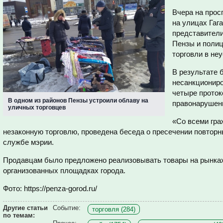
Вчера на прос
на улицах Гаг
представители
Пензы и полиц
торговли в не
В результате
несанкциониро
четыре проток
В одном из районов Пензы устроили облаву на
правонарушен
уличных торговцев
«Со всеми гр
незаконную торговлю, проведена беседа о пресечении повторны
службе мэрии.
Продавцам было предложено реализовывать товары на рынках
организованных площадках города.
Фото: https://penza-gorod.ru/
Другие статьи
Событие:
торговля (284)
по темам: