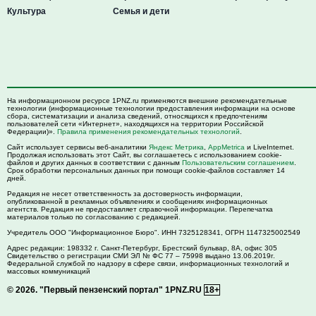
Культура
Семья и дети
На информационном ресурсе 1PNZ.ru применяются внешние рекомендательные
технологии (информационные технологии предоставления информации на основе
сбора, систематизации и анализа сведений, относящихся к предпочтениям
пользователей сети «Интернет», находящихся на территории Российской
Федерации)».
Правила применения рекомендательных технологий
.
Сайт использует сервисы веб-аналитики
Яндекс Метрика
,
AppMetrica
и LiveInternet.
Продолжая использовать этот Сайт, вы соглашаетесь с использованием cookie-
файлов и других данных в соответствии с данным
Пользовательским соглашением
.
Срок обработки персональных данных при помощи cookie-файлов составляет 14
дней.
Редакция не несет ответственность за достоверность информации,
опубликованной в рекламных объявлениях и сообщениях информационных
агентств. Редакция не предоставляет справочной информации. Перепечатка
материалов только по согласованию с редакцией.
Учредитель ООО "Информационное Бюро". ИНН 7325128341, ОГРН 1147325002549
Адрес редакции:
198332
г. Санкт-Петербург,
Брестский бульвар, 8А, офис 305
Свидетельство о регистрации СМИ ЭЛ № ФС 77 – 75998 выдано 13.06.2019г.
Федеральной службой по надзору в сфере связи, информационных технологий и
массовых коммуникаций
© 2026.
"Первый пензенский портал" 1PNZ.RU
18+