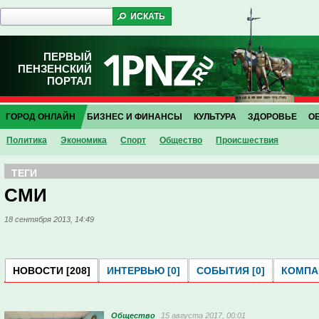
ПЕРВЫЙ
ПЕНЗЕНСКИЙ
ПОРТАЛ
ГОРОД ОНЛАЙН
БИЗНЕС И ФИНАНСЫ
КУЛЬТУРА
ЗДОРОВЬЕ
О
Политика
Экономика
Спорт
Общество
Проиcшествия
ТЕГИ
СМИ
18 сентября 2013, 14:49
НОВОСТИ [208]
ИНТЕРВЬЮ [0]
СОБЫТИЯ [0]
КОМПАН
Общество
15 августа 2017, 00:01