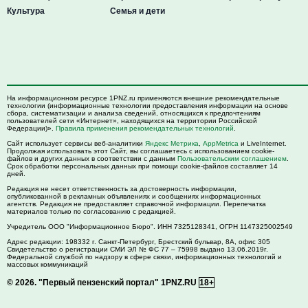
Культура
Семья и дети
На информационном ресурсе 1PNZ.ru применяются внешние рекомендательные
технологии (информационные технологии предоставления информации на основе
сбора, систематизации и анализа сведений, относящихся к предпочтениям
пользователей сети «Интернет», находящихся на территории Российской
Федерации)».
Правила применения рекомендательных технологий
.
Сайт использует сервисы веб-аналитики
Яндекс Метрика
,
AppMetrica
и LiveInternet.
Продолжая использовать этот Сайт, вы соглашаетесь с использованием cookie-
файлов и других данных в соответствии с данным
Пользовательским соглашением
.
Срок обработки персональных данных при помощи cookie-файлов составляет 14
дней.
Редакция не несет ответственность за достоверность информации,
опубликованной в рекламных объявлениях и сообщениях информационных
агентств. Редакция не предоставляет справочной информации. Перепечатка
материалов только по согласованию с редакцией.
Учредитель ООО "Информационное Бюро". ИНН 7325128341, ОГРН 1147325002549
Адрес редакции:
198332
г. Санкт-Петербург,
Брестский бульвар, 8А, офис 305
Свидетельство о регистрации СМИ ЭЛ № ФС 77 – 75998 выдано 13.06.2019г.
Федеральной службой по надзору в сфере связи, информационных технологий и
массовых коммуникаций
© 2026.
"Первый пензенский портал" 1PNZ.RU
18+