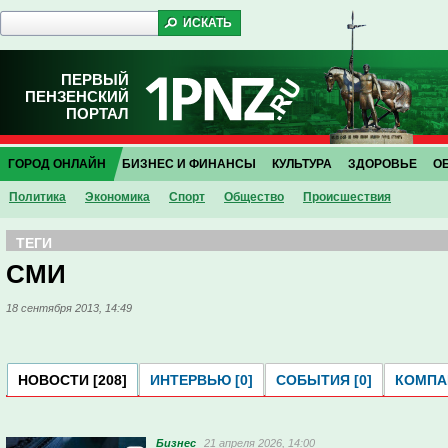
ПЕРВЫЙ
ПЕНЗЕНСКИЙ
ПОРТАЛ
ГОРОД ОНЛАЙН
БИЗНЕС И ФИНАНСЫ
КУЛЬТУРА
ЗДОРОВЬЕ
О
Политика
Экономика
Спорт
Общество
Проиcшествия
ТЕГИ
СМИ
18 сентября 2013, 14:49
НОВОСТИ [208]
ИНТЕРВЬЮ [0]
СОБЫТИЯ [0]
КОМПАН
Бизнес
21 апреля 2026, 14:00