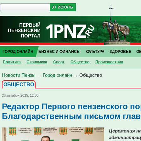
ПЕРВЫЙ
ПЕНЗЕНСКИЙ
ПОРТАЛ
ГОРОД ОНЛАЙН
БИЗНЕС И ФИНАНСЫ
КУЛЬТУРА
ЗДОРОВЬЕ
О
Политика
Экономика
Спорт
Общество
Проиcшествия
Новости Пензы
→
Город онлайн
→
Общество
ОБЩЕСТВО
26 декабря 2025, 12:30
Редактор Первого пензенского по
Благодарственным письмом глав
Церемония на
администрац