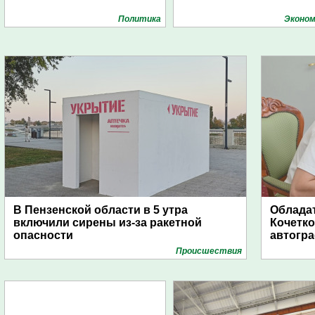
Политика
Эконом
В Пензенской области в 5 утра
Обладат
включили сирены из-за ракетной
Кочетко
опасности
автогр
Проиcшествия