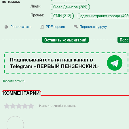
по темам:
Люди:
Олег Денисов (209)
Прочее:
СМИ (212)
администрация города (493
Распечатать
PDF версия
Переслать другу
Оставить комментарий
Пере
Новости smi2.ru
КОММЕНТАРИИ
- Нажмите ,чтобы оценить