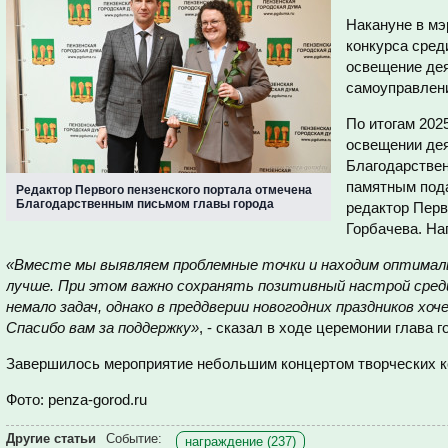
Накануне в мэ
конкурса сре
освещение дея
самоуправлен
По итогам 2025
освещении де
Благодарствен
памятным под
Редактор Первого пензенского портала отмечена
Благодарственным письмом главы города
редактор Перв
Горбачева. На
«Вместе мы выявляем проблемные точки и находим оптималь
лучше. При этом важно сохранять позитивный настрой среди
немало задач, однако в преддверии новогодних праздников хо
Спасибо вам за поддержку»
, - сказал в ходе церемонии глава г
Завершилось мероприятие небольшим концертом творческих к
Фото: penza-gorod.ru
Другие статьи
Событие:
награждение (237)