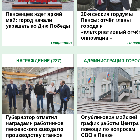
Пензенцев ждет яркий
20-я сессия гордумы
май: город начали
Пензы: отчёт главы
украшать ко Дню Победы
города и
«альтернативный отчё
оппозиции –
Общество
Полит
фоторепортаж
НАГРАЖДЕНИЕ (237)
АДМИНИСТРАЦИЯ ГОРО
(4939)
Губернатор отметил
Опубликован майский
наградами работников
график работы Центра
пензенского завода по
помощи по вопросам
производству станков
СВО в Пензе