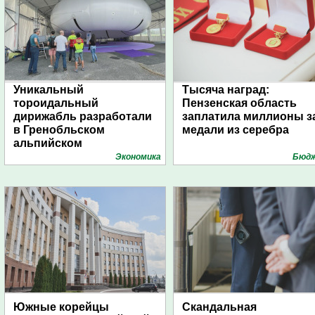
Уникальный
Тысяча наград:
тороидальный
Пензенская область
дирижабль разработали
заплатила миллионы з
в Гренобльском
медали из серебра
альпийском
университете
Экономика
Бюд
Южные корейцы
Скандальная