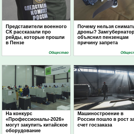
Представители военного
Почему нельзя снимат
СК рассказали про
дроны? Замгубернато
рейды, которые прошли
объяснил пензенцам
в Пензе
причину запрета
Общество
Общес
На конкурс
Машиностроение в
«Профессионалы-2026»
России пошло в рост з
могут закупить китайское
счет госзаказа
оборудование