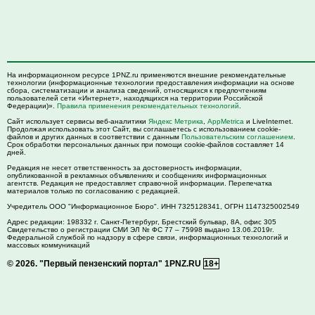
На информационном ресурсе 1PNZ.ru применяются внешние рекомендательные
технологии (информационные технологии предоставления информации на основе
сбора, систематизации и анализа сведений, относящихся к предпочтениям
пользователей сети «Интернет», находящихся на территории Российской
Федерации)».
Правила применения рекомендательных технологий
.
Сайт использует сервисы веб-аналитики
Яндекс Метрика
,
AppMetrica
и LiveInternet.
Продолжая использовать этот Сайт, вы соглашаетесь с использованием cookie-
файлов и других данных в соответствии с данным
Пользовательским соглашением
.
Срок обработки персональных данных при помощи cookie-файлов составляет 14
дней.
Редакция не несет ответственность за достоверность информации,
опубликованной в рекламных объявлениях и сообщениях информационных
агентств. Редакция не предоставляет справочной информации. Перепечатка
материалов только по согласованию с редакцией.
Учредитель ООО "Информационное Бюро". ИНН 7325128341, ОГРН 1147325002549
Адрес редакции:
198332
г. Санкт-Петербург,
Брестский бульвар, 8А, офис 305
Свидетельство о регистрации СМИ ЭЛ № ФС 77 – 75998 выдано 13.06.2019г.
Федеральной службой по надзору в сфере связи, информационных технологий и
массовых коммуникаций
© 2026.
"Первый пензенский портал" 1PNZ.RU
18+