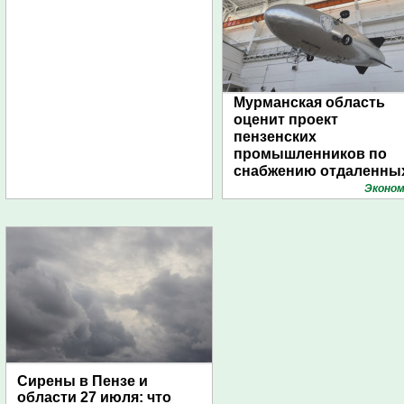
Мурманская область
оценит проект
пензенских
промышленников по
снабжению отдаленны
поселений с помощью
Эконом
дирижаблей
Сирены в Пензе и
области 27 июля: что