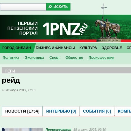
ПЕРВЫЙ
ПЕНЗЕНСКИЙ
ПОРТАЛ
ГОРОД ОНЛАЙН
БИЗНЕС И ФИНАНСЫ
КУЛЬТУРА
ЗДОРОВЬЕ
О
Политика
Экономика
Спорт
Общество
Проиcшествия
ТЕГИ
рейд
16 декабря 2013, 11:13
НОВОСТИ [1754]
ИНТЕРВЬЮ [0]
СОБЫТИЯ [0]
КОМПА
Проиcшествия
18 апреля 2025, 09:30