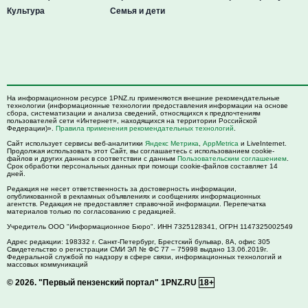
Культура
Семья и дети
На информационном ресурсе 1PNZ.ru применяются внешние рекомендательные
технологии (информационные технологии предоставления информации на основе
сбора, систематизации и анализа сведений, относящихся к предпочтениям
пользователей сети «Интернет», находящихся на территории Российской
Федерации)».
Правила применения рекомендательных технологий
.
Сайт использует сервисы веб-аналитики
Яндекс Метрика
,
AppMetrica
и LiveInternet.
Продолжая использовать этот Сайт, вы соглашаетесь с использованием cookie-
файлов и других данных в соответствии с данным
Пользовательским соглашением
.
Срок обработки персональных данных при помощи cookie-файлов составляет 14
дней.
Редакция не несет ответственность за достоверность информации,
опубликованной в рекламных объявлениях и сообщениях информационных
агентств. Редакция не предоставляет справочной информации. Перепечатка
материалов только по согласованию с редакцией.
Учредитель ООО "Информационное Бюро". ИНН 7325128341, ОГРН 1147325002549
Адрес редакции:
198332
г. Санкт-Петербург,
Брестский бульвар, 8А, офис 305
Свидетельство о регистрации СМИ ЭЛ № ФС 77 – 75998 выдано 13.06.2019г.
Федеральной службой по надзору в сфере связи, информационных технологий и
массовых коммуникаций
© 2026.
"Первый пензенский портал" 1PNZ.RU
18+