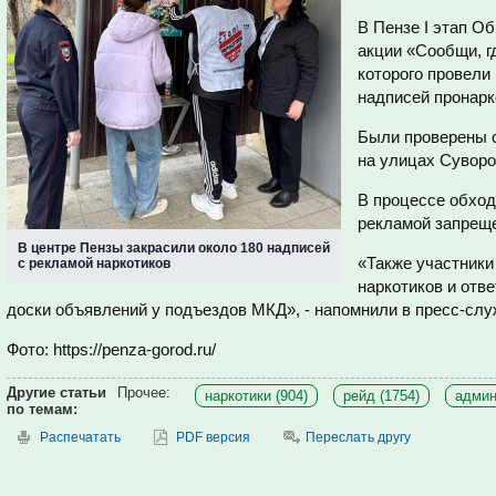
В Пензе I этап О
акции «Сообщи, г
которого провели
надписей пронарк
Были проверены 
на улицах Суворо
В процессе обход
рекламой запрещ
В центре Пензы закрасили около 180 надписей
«Также участники
с рекламой наркотиков
наркотиков и отв
доски объявлений у подъездов МКД», - напомнили в пресс-слу
Фото: https://penza-gorod.ru/
Другие статьи
Прочее:
наркотики (904)
рейд (1754)
админ
по темам:
Распечатать
PDF версия
Переслать другу