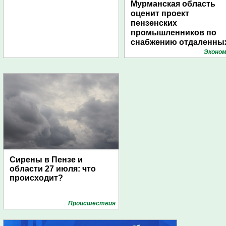
Мурманская область
оценит проект
пензенских
промышленников по
снабжению отдаленны
поселений с помощью
Эконом
дирижаблей
Сирены в Пензе и
области 27 июля: что
происходит?
Проиcшествия