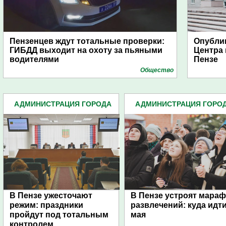
Пензенцев ждут тотальные проверки:
Опубли
ГИБДД выходит на охоту за пьяными
Центра
водителями
Пензе
Общество
АДМИНИСТРАЦИЯ ГОРОДА
АДМИНИСТРАЦИЯ ГОРО
(4939)
(4939)
В Пензе ужесточают
В Пензе устроят мара
режим: праздники
развлечений: куда идти
пройдут под тотальным
мая
контролем