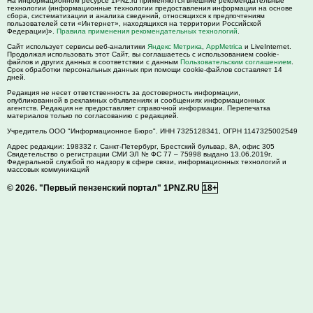
На информационном ресурсе 1PNZ.ru применяются внешние рекомендательные
технологии (информационные технологии предоставления информации на основе
сбора, систематизации и анализа сведений, относящихся к предпочтениям
пользователей сети «Интернет», находящихся на территории Российской
Федерации)».
Правила применения рекомендательных технологий
.
Сайт использует сервисы веб-аналитики
Яндекс Метрика
,
AppMetrica
и LiveInternet.
Продолжая использовать этот Сайт, вы соглашаетесь с использованием cookie-
файлов и других данных в соответствии с данным
Пользовательским соглашением
.
Срок обработки персональных данных при помощи cookie-файлов составляет 14
дней.
Редакция не несет ответственность за достоверность информации,
опубликованной в рекламных объявлениях и сообщениях информационных
агентств. Редакция не предоставляет справочной информации. Перепечатка
материалов только по согласованию с редакцией.
Учредитель ООО "Информационное Бюро". ИНН 7325128341, ОГРН 1147325002549
Адрес редакции:
198332
г. Санкт-Петербург,
Брестский бульвар, 8А, офис 305
Свидетельство о регистрации СМИ ЭЛ № ФС 77 – 75998 выдано 13.06.2019г.
Федеральной службой по надзору в сфере связи, информационных технологий и
массовых коммуникаций
© 2026.
"Первый пензенский портал" 1PNZ.RU
18+