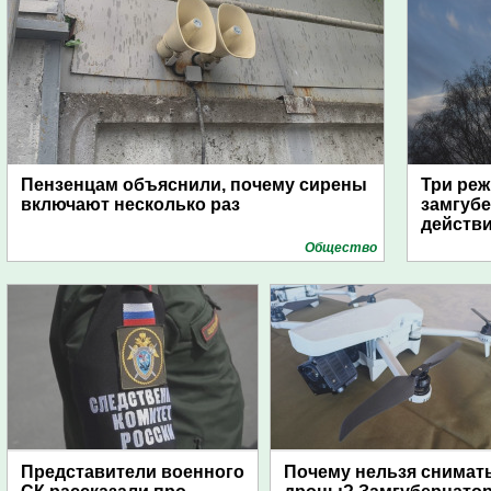
Пензенцам объяснили, почему сирены
Три реж
включают несколько раз
замгубе
действ
Общество
Представители военного
Почему нельзя снимат