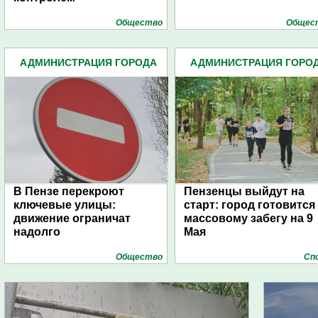
Общество
Общес
АДМИНИСТРАЦИЯ ГОРОДА
АДМИНИСТРАЦИЯ ГОРО
(4939)
(4939)
В Пензе перекроют
Пензенцы выйдут на
ключевые улицы:
старт: город готовится 
движение ограничат
массовому забегу на 9
надолго
Мая
Общество
Сп