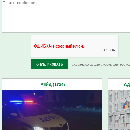
Максимальная длина сообщения 600 си
РЕЙД (1754)
АД