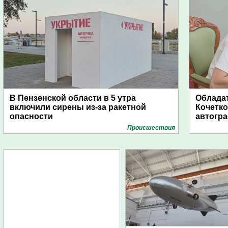
В Пензенской области в 5 утра
Обладат
включили сирены из-за ракетной
Кочетко
опасности
автогр
Проиcшествия