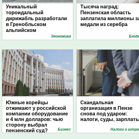
Уникальный
Тысяча наград:
тороидальный
Пензенская область
дирижабль разработали
заплатила миллионы з
в Гренобльском
медали из серебра
альпийском
университете
Экономика
Бюд
Южные корейцы
Скандальная
отжимают у российской
организация в Пензе
компании оборудование
снова под ударом:
и 4 млн долларов: чью
налоги, суды, зарплат
сторону выбрал
Бизнес
Налоги и штр
пензенский суд?