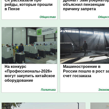
СК рассказали про
дроны? Замгубернато
рейды, которые прошли
объяснил пензенцам
в Пензе
причину запрета
Общество
Общес
На конкурс
Машиностроение в
«Профессионалы-2026»
России пошло в рост з
могут закупить китайское
счет госзаказа
оборудование
Политика
Эконом