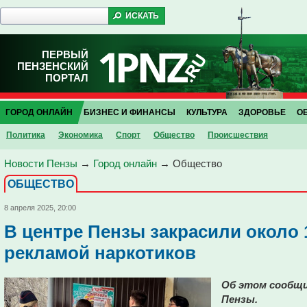
ПЕРВЫЙ
ПЕНЗЕНСКИЙ
ПОРТАЛ
ГОРОД ОНЛАЙН
БИЗНЕС И ФИНАНСЫ
КУЛЬТУРА
ЗДОРОВЬЕ
О
Политика
Экономика
Спорт
Общество
Проиcшествия
Новости Пензы
→
Город онлайн
→
Общество
ОБЩЕСТВО
8 апреля 2025, 20:00
В центре Пензы закрасили около 
рекламой наркотиков
Об этом сообщи
Пензы.