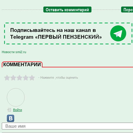
Оставить комментарий
Пере
Новости smi2.ru
КОММЕНТАРИИ
- Нажмите ,чтобы оценить
Войти