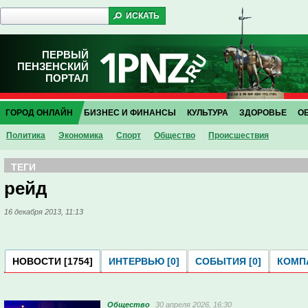
ПЕРВЫЙ
ПЕНЗЕНСКИЙ
ПОРТАЛ
ГОРОД ОНЛАЙН
БИЗНЕС И ФИНАНСЫ
КУЛЬТУРА
ЗДОРОВЬЕ
О
Политика
Экономика
Спорт
Общество
Проиcшествия
ТЕГИ
рейд
16 декабря 2013, 11:13
НОВОСТИ [1754]
ИНТЕРВЬЮ [0]
СОБЫТИЯ [0]
КОМПА
Общество
30 апреля 2026, 16:30