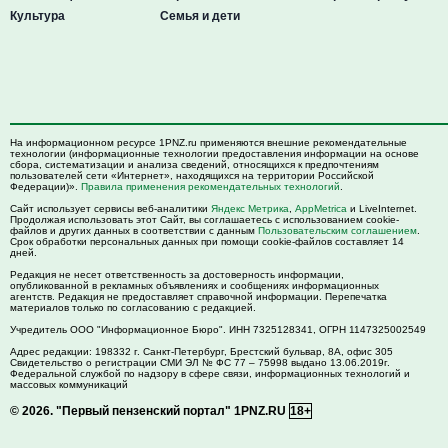
Культура
Семья и дети
На информационном ресурсе 1PNZ.ru применяются внешние рекомендательные
технологии (информационные технологии предоставления информации на основе
сбора, систематизации и анализа сведений, относящихся к предпочтениям
пользователей сети «Интернет», находящихся на территории Российской
Федерации)».
Правила применения рекомендательных технологий
.
Сайт использует сервисы веб-аналитики
Яндекс Метрика
,
AppMetrica
и LiveInternet.
Продолжая использовать этот Сайт, вы соглашаетесь с использованием cookie-
файлов и других данных в соответствии с данным
Пользовательским соглашением
.
Срок обработки персональных данных при помощи cookie-файлов составляет 14
дней.
Редакция не несет ответственность за достоверность информации,
опубликованной в рекламных объявлениях и сообщениях информационных
агентств. Редакция не предоставляет справочной информации. Перепечатка
материалов только по согласованию с редакцией.
Учредитель ООО "Информационное Бюро". ИНН 7325128341, ОГРН 1147325002549
Адрес редакции:
198332
г. Санкт-Петербург,
Брестский бульвар, 8А, офис 305
Свидетельство о регистрации СМИ ЭЛ № ФС 77 – 75998 выдано 13.06.2019г.
Федеральной службой по надзору в сфере связи, информационных технологий и
массовых коммуникаций
© 2026.
"Первый пензенский портал" 1PNZ.RU
18+