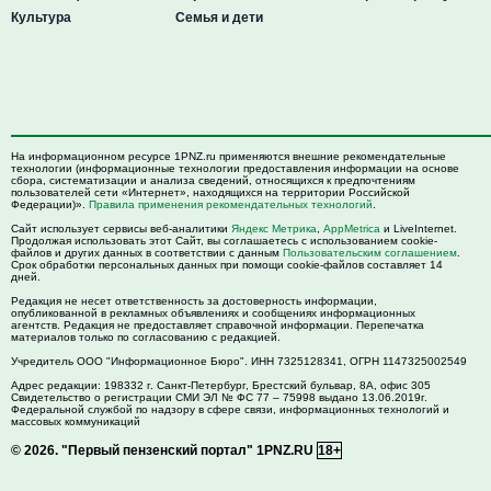
Культура
Семья и дети
На информационном ресурсе 1PNZ.ru применяются внешние рекомендательные
технологии (информационные технологии предоставления информации на основе
сбора, систематизации и анализа сведений, относящихся к предпочтениям
пользователей сети «Интернет», находящихся на территории Российской
Федерации)».
Правила применения рекомендательных технологий
.
Сайт использует сервисы веб-аналитики
Яндекс Метрика
,
AppMetrica
и LiveInternet.
Продолжая использовать этот Сайт, вы соглашаетесь с использованием cookie-
файлов и других данных в соответствии с данным
Пользовательским соглашением
.
Срок обработки персональных данных при помощи cookie-файлов составляет 14
дней.
Редакция не несет ответственность за достоверность информации,
опубликованной в рекламных объявлениях и сообщениях информационных
агентств. Редакция не предоставляет справочной информации. Перепечатка
материалов только по согласованию с редакцией.
Учредитель ООО "Информационное Бюро". ИНН 7325128341, ОГРН 1147325002549
Адрес редакции:
198332
г. Санкт-Петербург,
Брестский бульвар, 8А, офис 305
Свидетельство о регистрации СМИ ЭЛ № ФС 77 – 75998 выдано 13.06.2019г.
Федеральной службой по надзору в сфере связи, информационных технологий и
массовых коммуникаций
© 2026.
"Первый пензенский портал" 1PNZ.RU
18+