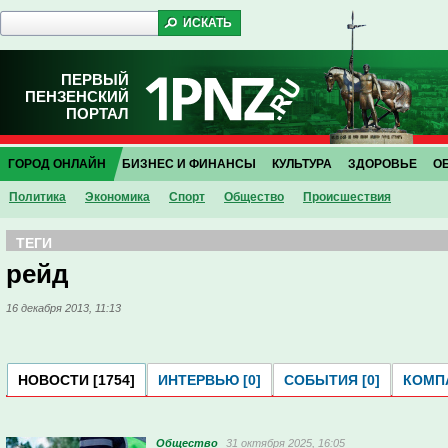
ПЕРВЫЙ
ПЕНЗЕНСКИЙ
ПОРТАЛ
ГОРОД ОНЛАЙН
БИЗНЕС И ФИНАНСЫ
КУЛЬТУРА
ЗДОРОВЬЕ
О
Политика
Экономика
Спорт
Общество
Проиcшествия
ТЕГИ
рейд
16 декабря 2013, 11:13
НОВОСТИ [1754]
ИНТЕРВЬЮ [0]
СОБЫТИЯ [0]
КОМПА
Общество
31 октября 2025, 16:05