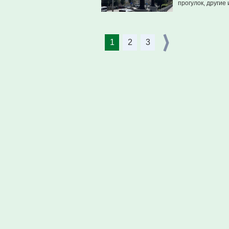
прогулок, другие 
1
2
3