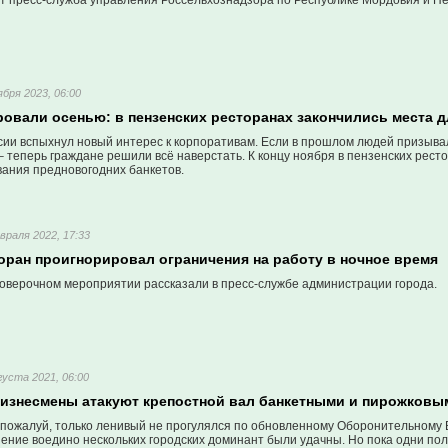
т пресс-служба управления Россельхознадзора по Республике Мордовия и Пе
ября 2023, 06:00
ровали осенью: в пензенских ресторанах закончились места 
ссии вспыхнул новый интерес к корпоративам. Если в прошлом людей призыва
– теперь граждане решили всё наверстать. К концу ноября в пензенских рест
вания предновогодних банкетов.
враля 2022, 17:33
оран проигнорировал ограничения на работу в ночное время
оверочном мероприятии рассказали в пресс-службе администрации города.
густа 2021, 06:00
бизнесмены атакуют крепостной вал банкетными и пирожковы
 пожалуй, только ленивый не прогулялся по обновленному Оборонительному 
ение воедино нескольких городских доминант были удачны. Но пока одни пол