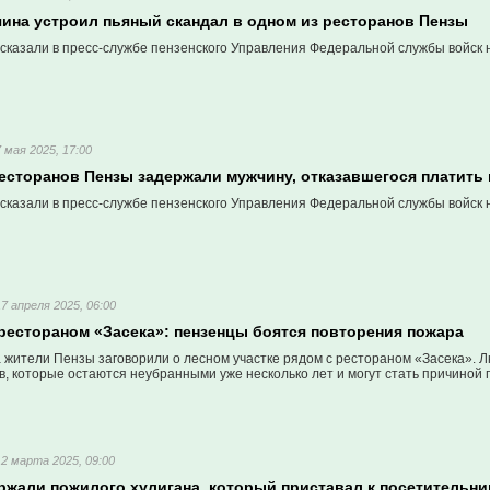
ина устроил пьяный скандал в одном из ресторанов Пензы
сказали в пресс-службе пензенского Управления Федеральной службы войск 
7 мая 2025, 17:00
есторанов Пензы задержали мужчину, отказавшегося платить 
сказали в пресс-службе пензенского Управления Федеральной службы войск 
17 апреля 2025, 06:00
 рестораном «Засека»: пензенцы боятся повторения пожара
а жители Пензы заговорили о лесном участке рядом с рестораном «Засека». 
, которые остаются неубранными уже несколько лет и могут стать причиной 
12 марта 2025, 09:00
ержали пожилого хулигана, который приставал к посетительн