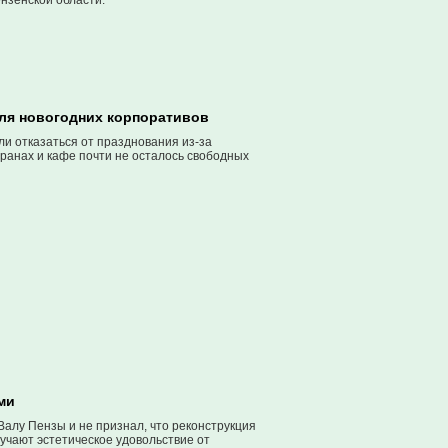
нзенской области.
для новогодних корпоративов
ли отказаться от празднования из-за
оранах и кафе почти не осталось свободных
ми
Валу Пензы и не признал, что реконструкция
учают эстетическое удовольствие от