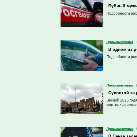
Буйный мужч
Подробности рас
Проиcшествия
В одном из р
Подробности рас
Проиcшествия
Сухостой за
Весной 2025 год
мёртвых деревьев
Проиcшествия
В Пензе зад