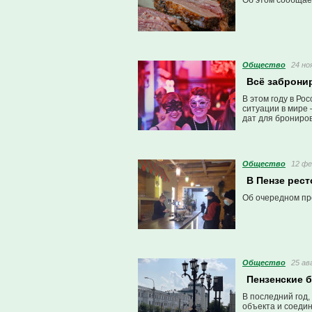
Об этом сообщае
Общество
24 но
Всё заброни
В этом году в Ро
ситуации в мире 
дат для брониро
Общество
12 фе
В Пензе рест
Об очередном пр
Общество
25 ав
Пензенские 
В последний год,
объекта и соедин