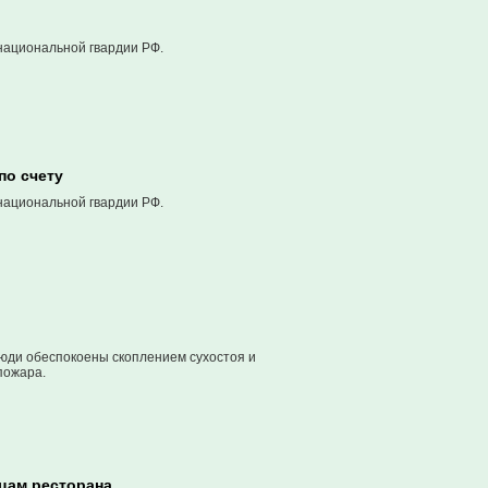
национальной гвардии РФ.
по счету
национальной гвардии РФ.
Люди обеспокоены скоплением сухостоя и
пожара.
ицам ресторана