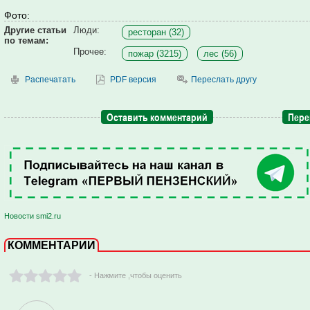
Фото:
Другие статьи
Люди:
ресторан (32)
по темам:
Прочее:
пожар (3215)
лес (56)
Распечатать
PDF версия
Переслать другу
Оставить комментарий
Пере
Новости smi2.ru
КОММЕНТАРИИ
- Нажмите ,чтобы оценить