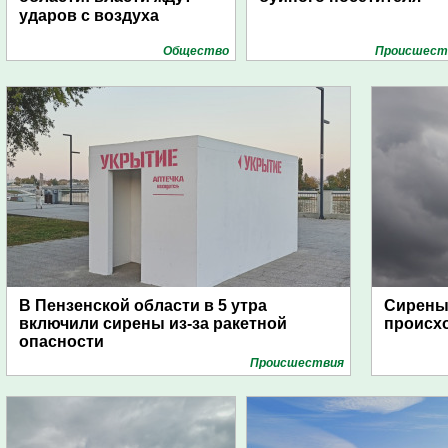
ударов с воздуха
Общество
Проиcшест
В Пензенской области в 5 утра
Сирены 
включили сирены из-за ракетной
происх
опасности
Проиcшествия