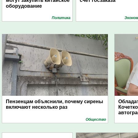
могут закупить китайское
счет госзаказа
оборудование
Политика
Эконом
Пензенцам объяснили, почему сирены
Обладат
включают несколько раз
Кочетко
автогр
Общество