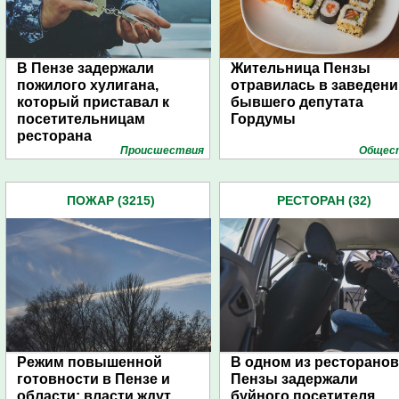
В Пензе задержали
Жительница Пензы
пожилого хулигана,
отравилась в заведени
который приставал к
бывшего депутата
посетительницам
Гордумы
ресторана
Проиcшествия
Общес
ПОЖАР (3215)
РЕСТОРАН (32)
Режим повышенной
В одном из ресторанов
готовности в Пензе и
Пензы задержали
области: власти ждут
буйного посетителя