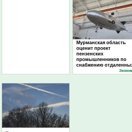
Мурманская область
оценит проект
пензенских
промышленников по
снабжению отдаленны
поселений с помощью
Эконом
дирижаблей