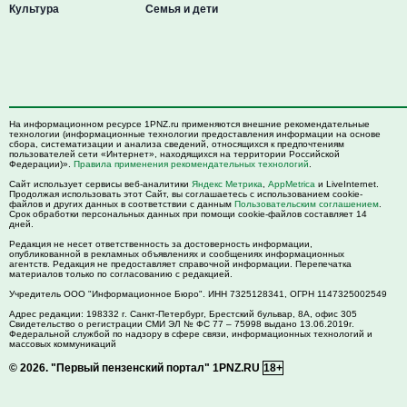
Культура
Семья и дети
На информационном ресурсе 1PNZ.ru применяются внешние рекомендательные
технологии (информационные технологии предоставления информации на основе
сбора, систематизации и анализа сведений, относящихся к предпочтениям
пользователей сети «Интернет», находящихся на территории Российской
Федерации)».
Правила применения рекомендательных технологий
.
Сайт использует сервисы веб-аналитики
Яндекс Метрика
,
AppMetrica
и LiveInternet.
Продолжая использовать этот Сайт, вы соглашаетесь с использованием cookie-
файлов и других данных в соответствии с данным
Пользовательским соглашением
.
Срок обработки персональных данных при помощи cookie-файлов составляет 14
дней.
Редакция не несет ответственность за достоверность информации,
опубликованной в рекламных объявлениях и сообщениях информационных
агентств. Редакция не предоставляет справочной информации. Перепечатка
материалов только по согласованию с редакцией.
Учредитель ООО "Информационное Бюро". ИНН 7325128341, ОГРН 1147325002549
Адрес редакции:
198332
г. Санкт-Петербург,
Брестский бульвар, 8А, офис 305
Свидетельство о регистрации СМИ ЭЛ № ФС 77 – 75998 выдано 13.06.2019г.
Федеральной службой по надзору в сфере связи, информационных технологий и
массовых коммуникаций
© 2026.
"Первый пензенский портал" 1PNZ.RU
18+