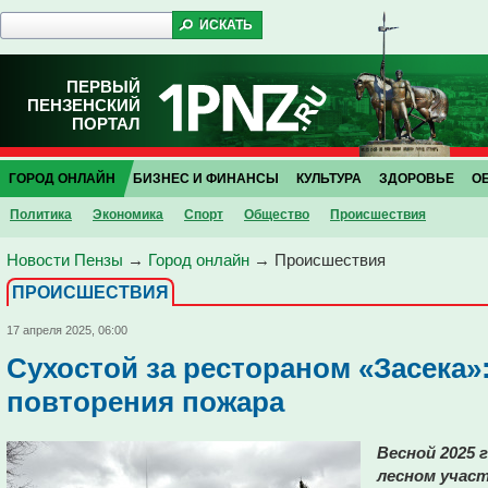
ПЕРВЫЙ
ПЕНЗЕНСКИЙ
ПОРТАЛ
ГОРОД ОНЛАЙН
БИЗНЕС И ФИНАНСЫ
КУЛЬТУРА
ЗДОРОВЬЕ
О
Политика
Экономика
Спорт
Общество
Проиcшествия
Новости Пензы
→
Город онлайн
→
Проиcшествия
ПРОИCШЕСТВИЯ
17 апреля 2025, 06:00
Сухостой за рестораном «Засека»
повторения пожара
Весной 2025 
лесном участ