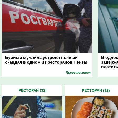
Буйный мужчина устроил пьяный
В одном
скандал в одном из ресторанов Пензы
задержа
платить
Проиcшествия
РЕСТОРАН (32)
РЕСТОРАН (32)