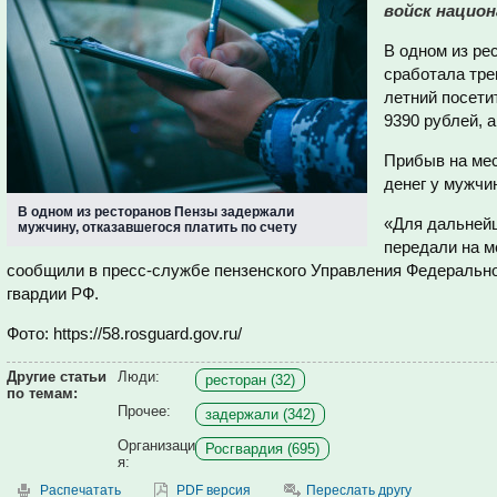
войск национ
В одном из ре
сработала тре
летний посети
9390 рублей, а
Прибыв на мес
денег у мужчи
В одном из ресторанов Пензы задержали
«Для дальней
мужчину, отказавшегося платить по счету
передали на м
сообщили в пресс-службе пензенского Управления Федеральн
гвардии РФ.
Фото: https://58.rosguard.gov.ru/
Другие статьи
Люди:
ресторан (32)
по темам:
Прочее:
задержали (342)
Организаци
Росгвардия (695)
я:
Распечатать
PDF версия
Переслать другу