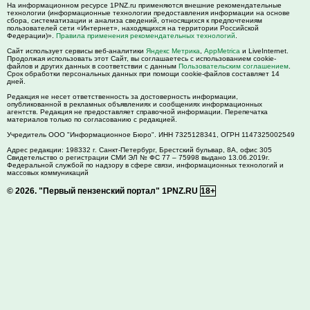
На информационном ресурсе 1PNZ.ru применяются внешние рекомендательные
технологии (информационные технологии предоставления информации на основе
сбора, систематизации и анализа сведений, относящихся к предпочтениям
пользователей сети «Интернет», находящихся на территории Российской
Федерации)».
Правила применения рекомендательных технологий
.
Сайт использует сервисы веб-аналитики
Яндекс Метрика
,
AppMetrica
и LiveInternet.
Продолжая использовать этот Сайт, вы соглашаетесь с использованием cookie-
файлов и других данных в соответствии с данным
Пользовательским соглашением
.
Срок обработки персональных данных при помощи cookie-файлов составляет 14
дней.
Редакция не несет ответственность за достоверность информации,
опубликованной в рекламных объявлениях и сообщениях информационных
агентств. Редакция не предоставляет справочной информации. Перепечатка
материалов только по согласованию с редакцией.
Учредитель ООО "Информационное Бюро". ИНН 7325128341, ОГРН 1147325002549
Адрес редакции:
198332
г. Санкт-Петербург,
Брестский бульвар, 8А, офис 305
Свидетельство о регистрации СМИ ЭЛ № ФС 77 – 75998 выдано 13.06.2019г.
Федеральной службой по надзору в сфере связи, информационных технологий и
массовых коммуникаций
© 2026.
"Первый пензенский портал" 1PNZ.RU
18+