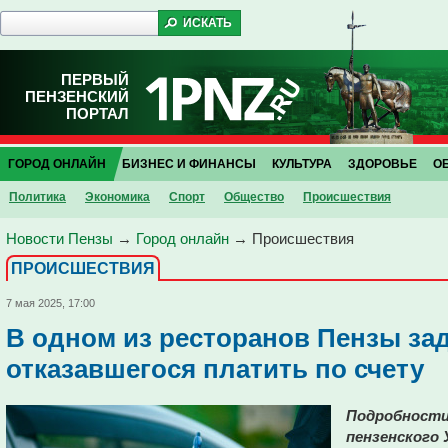
ПЕРВЫЙ
ПЕНЗЕНСКИЙ
ПОРТАЛ
ГОРОД ОНЛАЙН
БИЗНЕС И ФИНАНСЫ
КУЛЬТУРА
ЗДОРОВЬЕ
О
Политика
Экономика
Спорт
Общество
Проиcшествия
Новости Пензы
→
Город онлайн
→
Проиcшествия
ПРОИCШЕСТВИЯ
7 мая 2025, 17:00
В одном из ресторанов Пензы за
отказавшегося платить по счету
Подробности 
пензенского