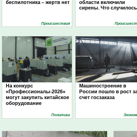
беспилотника – жертв нет
области включили
сирены. Что случилос
Проиcшествия
Проиcшест
На конкурс
Машиностроение в
«Профессионалы-2026»
России пошло в рост з
могут закупить китайское
счет госзаказа
оборудование
Политика
Эконом