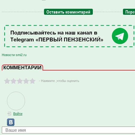
Оставить комментарий
Пере
Новости smi2.ru
КОММЕНТАРИИ
- Нажмите ,чтобы оценить
Войти