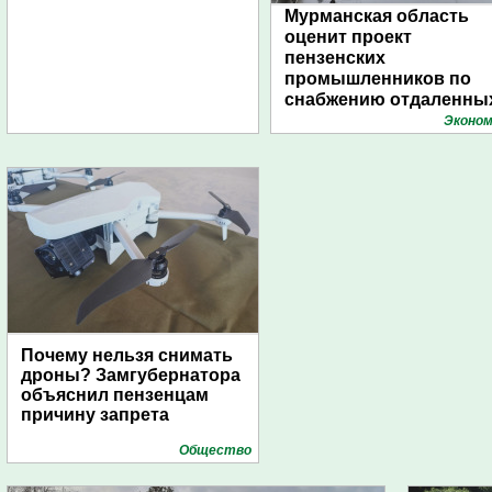
Мурманская область
оценит проект
пензенских
промышленников по
снабжению отдаленны
поселений с помощью
Эконом
дирижаблей
Почему нельзя снимать
дроны? Замгубернатора
объяснил пензенцам
причину запрета
Общество