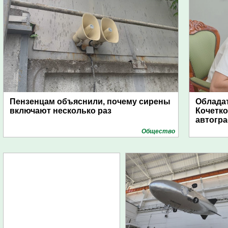
Пензенцам объяснили, почему сирены
Обладат
включают несколько раз
Кочетко
автогр
Общество