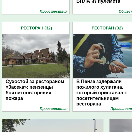
БПЛА из пулемета
Проиcшествия
Общес
РЕСТОРАН (32)
РЕСТОРАН (32)
Сухостой за рестораном
В Пензе задержали
«Засека»: пензенцы
пожилого хулигана,
боятся повторения
который приставал к
пожара
посетительницам
ресторана
Проиcшествия
Проиcшест