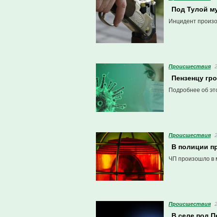
Под Тулой м
Инцидент произо
Проиcшествия
Пензенцу гр
Подробнее об эт
Проиcшествия
В полиции п
ЧП произошло в 
Проиcшествия
В селе под 