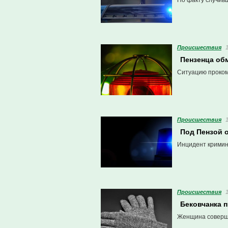
По факту случив
Проиcшествия
Пензенца обм
Ситуацию проком
Проиcшествия
Под Пензой о
Инцидент кримин
Проиcшествия
Бековчанка п
Женщина соверши