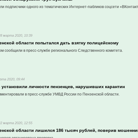
ли подписчики одного из тематических Интернет-пабликов соцсети «ВКонтакт
28 марта 2020, 10:39
енской области попытался дать взятку полицейскому
ом сообщили в пресс-службе регионального Следственного комитета.
рта 2020, 09:44
 установили личности пензенцев, нарушивших карантин
ментировали в пресс-службе УМВД России по Пензенской области.
22 марта 2020, 12:55
енской области лишился 186 тысяч рублей, поверив мошенни