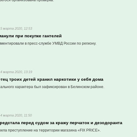
шегося организована проверка.
15 марта 2020, 12:53
анули при покупке гантелей
ментировали в пресс-службе УМВД России по региону.
14 марта 2020, 13:19
тец троих детей хранил наркотики у себя дома
ального характера был зафиксирован в Белинском районе.
14 марта 2020, 11:50
редстала перед судом за кражу перчаток и дезодоранта
ла преступление на территории магазина «FIX PRICE».