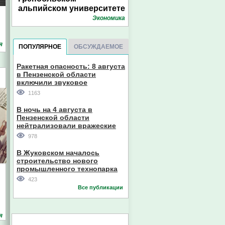
альпийском университете
Экономика
я
ПОПУЛЯРНОЕ
ОБСУЖДАЕМОЕ
Ракетная опасность: 8 августа
в Пензенской области
включили звуковое
оповещение
1163
В ночь на 4 августа в
Пензенской области
нейтрализовали вражеские
дроны
978
В Жуковском началось
строительство нового
промышленного технопарка
423
Все публикации
я