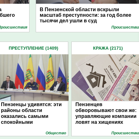
а
В Пензенской области вскрыли
ибшего
масштаб преступности: за год более
тысячи дел ушли в суд
Проиcшествия
Проиcшестви
ПРЕСТУПЛЕНИЕ (1409)
КРАЖА (2171)
Пензенцы удивятся: эти
Пензенцев
районы области
обворовывают свои же:
оказались самыми
управляющие компании
спокойными
ловят на хищениях
Общество
Проиcшестви