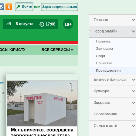
или
Войти
Зарегистрироваться
Главная
сб
, 8 августа
18+
17
:
08
Город онлайн
Политика
Экономика
ОСЫ ЮРИСТУ
ВСЕ СЕРВИСЫ
Спорт
Общество
Проиcшествия
Бизнес и финансы
тин
Культура
0
к
Здоровье
Образование
Семья и дети
Мельниченко: совершена
террористическая атака