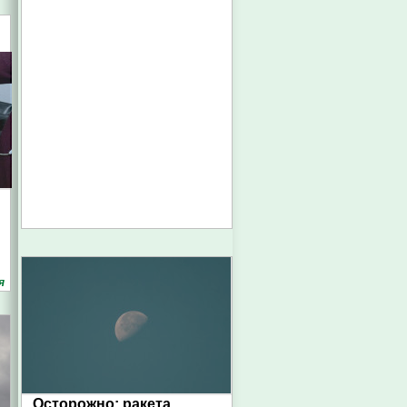
я
Осторожно: ракета.