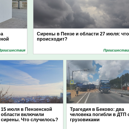
ра
Сирены в Пензе и области 27 июля: что
тной
происходит?
Проиcшествия
Проиcшестви
15 июля в Пензенской
Трагедия в Беково: два
области включили
человека погибли в ДТП 
сирены. Что случилось?
грузовиками