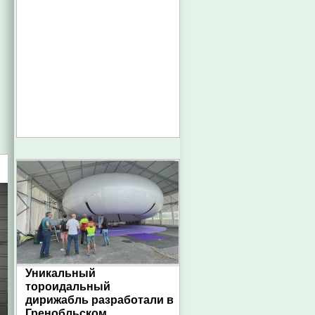
Уникальный
тороидальный
дирижабль разработали в
Гренобльском