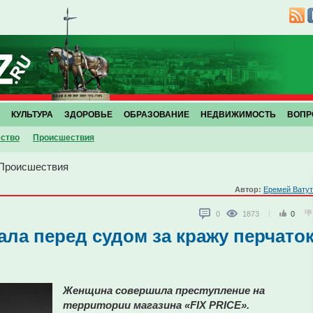
КУЛЬТУРА
ЗДОРОВЬЕ
ОБРАЗОВАНИЕ
НЕДВИЖИМОСТЬ
ВОПР
ство
Проиcшествия
Проиcшествия
Автор:
Еремей Вату
0
1873
0
ала перед судом за кражу перчато
Женщина совершила преступление на
территории магазина «FIX PRICE».