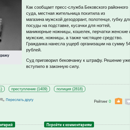
Как сообщает пресс-служба Бековского районного
суда, местная жительница похитила из
магазина
мужской дезодорант, полотенце, губку дл
посуды на подставке, кусачки для ногтей,
маникюрные ножницы,
кошелек, перчатки женские 
мужские, ножницы, а также чистящее средство.
Гражданка нанесла ущерб организации на сумму 5
рублей.
кражу
Суд приговорил бековчанку к штрафу. Решение уж
вступило в законную силу.
1)
преступление (1409)
полиция (2818)
Переслать другу
Рейтинг
0
ентарий
Перейти к комментариям