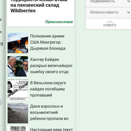
Недвижимость
на пензенский склад
Wildberries
Вопросы юристу
я
Проиcшествия
НАВЕРХ
и
Полковник армии
США Макгрегор:
49
Дырявая блокада
Одессы - когда же в
Хантер Байден
командовании ВМФ
е
раскрыл величайшую
России за это полетят
ошибку своего отца:
головы?
бездействие против
В Вельском округе
Трампа
найден погибшим
пропавший
полуторагодовалый
Двое взрослых и
ребёнок
восьмилетний
ребенок пропали во
время сплава по реке
Настоящие реки текут
08/08/2026 – Новости