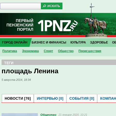
ПЕРВЫЙ
ПЕНЗЕНСКИЙ
ПОРТАЛ
ГОРОД ОНЛАЙН
БИЗНЕС И ФИНАНСЫ
КУЛЬТУРА
ЗДОРОВЬЕ
О
Политика
Экономика
Спорт
Общество
Проиcшествия
ТЕГИ
площадь Ленина
5 августа 2014, 18:34
НОВОСТИ [76]
ИНТЕРВЬЮ [0]
СОБЫТИЯ [0]
КОМПАНИ
Общество
21 января 2020, 10:21