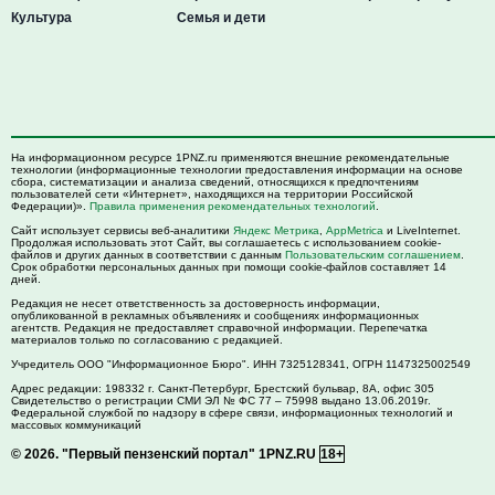
Культура
Семья и дети
На информационном ресурсе 1PNZ.ru применяются внешние рекомендательные
технологии (информационные технологии предоставления информации на основе
сбора, систематизации и анализа сведений, относящихся к предпочтениям
пользователей сети «Интернет», находящихся на территории Российской
Федерации)».
Правила применения рекомендательных технологий
.
Сайт использует сервисы веб-аналитики
Яндекс Метрика
,
AppMetrica
и LiveInternet.
Продолжая использовать этот Сайт, вы соглашаетесь с использованием cookie-
файлов и других данных в соответствии с данным
Пользовательским соглашением
.
Срок обработки персональных данных при помощи cookie-файлов составляет 14
дней.
Редакция не несет ответственность за достоверность информации,
опубликованной в рекламных объявлениях и сообщениях информационных
агентств. Редакция не предоставляет справочной информации. Перепечатка
материалов только по согласованию с редакцией.
Учредитель ООО "Информационное Бюро". ИНН 7325128341, ОГРН 1147325002549
Адрес редакции:
198332
г. Санкт-Петербург,
Брестский бульвар, 8А, офис 305
Свидетельство о регистрации СМИ ЭЛ № ФС 77 – 75998 выдано 13.06.2019г.
Федеральной службой по надзору в сфере связи, информационных технологий и
массовых коммуникаций
© 2026.
"Первый пензенский портал" 1PNZ.RU
18+