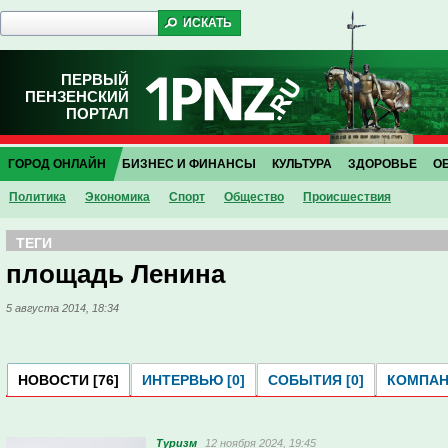
ПЕРВЫЙ
ПЕНЗЕНСКИЙ
ПОРТАЛ
ГОРОД ОНЛАЙН
БИЗНЕС И ФИНАНСЫ
КУЛЬТУРА
ЗДОРОВЬЕ
О
Политика
Экономика
Спорт
Общество
Проиcшествия
ТЕГИ
площадь Ленина
5 августа 2014, 18:34
НОВОСТИ [76]
ИНТЕРВЬЮ [0]
СОБЫТИЯ [0]
КОМПАНИ
Туризм
12 ноября 2024, 19:45