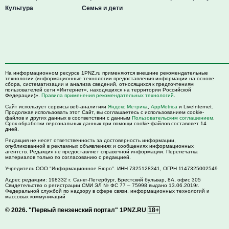
Культура
Семья и дети
На информационном ресурсе 1PNZ.ru применяются внешние рекомендательные
технологии (информационные технологии предоставления информации на основе
сбора, систематизации и анализа сведений, относящихся к предпочтениям
пользователей сети «Интернет», находящихся на территории Российской
Федерации)».
Правила применения рекомендательных технологий
.
Сайт использует сервисы веб-аналитики
Яндекс Метрика
,
AppMetrica
и LiveInternet.
Продолжая использовать этот Сайт, вы соглашаетесь с использованием cookie-
файлов и других данных в соответствии с данным
Пользовательским соглашением
.
Срок обработки персональных данных при помощи cookie-файлов составляет 14
дней.
Редакция не несет ответственность за достоверность информации,
опубликованной в рекламных объявлениях и сообщениях информационных
агентств. Редакция не предоставляет справочной информации. Перепечатка
материалов только по согласованию с редакцией.
Учредитель ООО "Информационное Бюро". ИНН 7325128341, ОГРН 1147325002549
Адрес редакции:
198332
г. Санкт-Петербург,
Брестский бульвар, 8А, офис 305
Свидетельство о регистрации СМИ ЭЛ № ФС 77 – 75998 выдано 13.06.2019г.
Федеральной службой по надзору в сфере связи, информационных технологий и
массовых коммуникаций
© 2026.
"Первый пензенский портал" 1PNZ.RU
18+