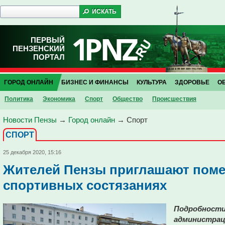
ПЕРВЫЙ
ПЕНЗЕНСКИЙ
ПОРТАЛ
ГОРОД ОНЛАЙН
БИЗНЕС И ФИНАНСЫ
КУЛЬТУРА
ЗДОРОВЬЕ
О
Политика
Экономика
Спорт
Общество
Проиcшествия
Новости Пензы
→
Город онлайн
→
Спорт
СПОРТ
25 декабря 2020, 15:16
Жителей Пензы приглашают поме
спортивных состязаниях
Подробности 
администрац