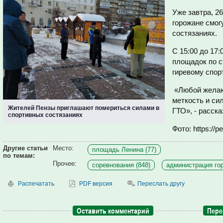
Уже завтра, 2
горожане смог
состязаниях.
С 15:00 до 17:
площадок по с
гиревому спорт
«Любой желаю
меткость и си
Жителей Пензы приглашают помериться силами в
ГТО», - расск
спортивных состязаниях
Фото: https://p
Другие статьи
Место:
площадь Ленина (77)
по темам:
Прочее:
соревнования (848)
администрация гор
Распечатать
PDF версия
Переслать другу
Оставить комментарий
Пере