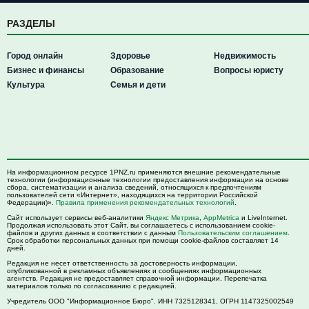
РАЗДЕЛЫ
Город онлайн
Здоровье
Недвижимость
Бизнес и финансы
Образование
Вопросы юристу
Культура
Семья и дети
На информационном ресурсе 1PNZ.ru применяются внешние рекомендательные
технологии (информационные технологии предоставления информации на основе
сбора, систематизации и анализа сведений, относящихся к предпочтениям
пользователей сети «Интернет», находящихся на территории Российской
Федерации)».
Правила применения рекомендательных технологий
.
Сайт использует сервисы веб-аналитики
Яндекс Метрика
,
AppMetrica
и LiveInternet.
Продолжая использовать этот Сайт, вы соглашаетесь с использованием cookie-
файлов и других данных в соответствии с данным
Пользовательским соглашением
.
Срок обработки персональных данных при помощи cookie-файлов составляет 14
дней.
Редакция не несет ответственность за достоверность информации,
опубликованной в рекламных объявлениях и сообщениях информационных
агентств. Редакция не предоставляет справочной информации. Перепечатка
материалов только по согласованию с редакцией.
Учредитель ООО "Информационное Бюро". ИНН 7325128341, ОГРН 1147325002549