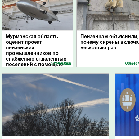
Мурманская область
Пензенцам объяснили,
оценит проект
почему сирены включ
пензенских
несколько раз
промышленников по
снабжению отдаленных
Экономика
Общес
поселений с помощью
дирижаблей