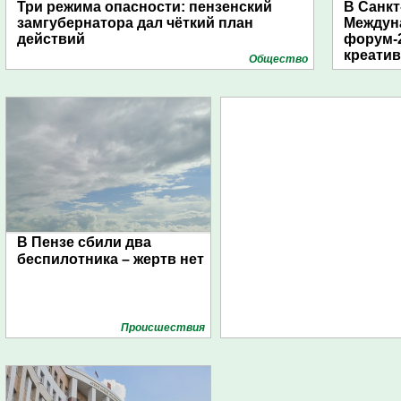
Три режима опасности: пензенский
В Санкт
замгубернатора дал чёткий план
Междун
действий
форум-2
креати
Общество
В Пензе сбили два
беспилотника – жертв нет
Проиcшествия