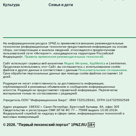
Культура
Семья и дети
На информационном ресурсе 1PNZ.ru применяются внешние рекомендательные
технологии (информационные технологии предоставления информации на основе
сбора, систематизации и анализа сведений, относящихся к предпочтениям
пользователей сети «Интернет», находящихся на территории Российской
Федерации)».
Правила применения рекомендательных технологий
.
Сайт использует сервисы веб-аналитики
Яндекс Метрика
,
AppMetrica
и LiveInternet.
Продолжая использовать этот Сайт, вы соглашаетесь с использованием cookie-
файлов и других данных в соответствии с данным
Пользовательским соглашением
.
Срок обработки персональных данных при помощи cookie-файлов составляет 14
дней.
Редакция не несет ответственность за достоверность информации,
опубликованной в рекламных объявлениях и сообщениях информационных
агентств. Редакция не предоставляет справочной информации. Перепечатка
материалов только по согласованию с редакцией.
Учредитель ООО "Информационное Бюро". ИНН 7325128341, ОГРН 1147325002549
Адрес редакции:
198332
г. Санкт-Петербург,
Брестский бульвар, 8А, офис 305
Свидетельство о регистрации СМИ ЭЛ № ФС 77 – 75998 выдано 13.06.2019г.
Федеральной службой по надзору в сфере связи, информационных технологий и
массовых коммуникаций
© 2026.
"Первый пензенский портал" 1PNZ.RU
18+