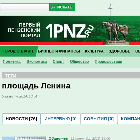
ПЕРВЫЙ
ПЕНЗЕНСКИЙ
ПОРТАЛ
ГОРОД ОНЛАЙН
БИЗНЕС И ФИНАНСЫ
КУЛЬТУРА
ЗДОРОВЬЕ
О
Политика
Экономика
Спорт
Общество
Проиcшествия
ТЕГИ
площадь Ленина
5 августа 2014, 18:34
НОВОСТИ [76]
ИНТЕРВЬЮ [0]
СОБЫТИЯ [0]
КОМПАНИ
Общество
12 сентября 2018, 16:06