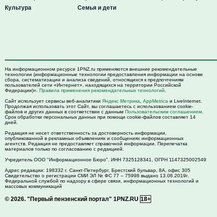
Культура
Семья и дети
На информационном ресурсе 1PNZ.ru применяются внешние рекомендательные
технологии (информационные технологии предоставления информации на основе
сбора, систематизации и анализа сведений, относящихся к предпочтениям
пользователей сети «Интернет», находящихся на территории Российской
Федерации)».
Правила применения рекомендательных технологий
.
Сайт использует сервисы веб-аналитики
Яндекс Метрика
,
AppMetrica
и LiveInternet.
Продолжая использовать этот Сайт, вы соглашаетесь с использованием cookie-
файлов и других данных в соответствии с данным
Пользовательским соглашением
.
Срок обработки персональных данных при помощи cookie-файлов составляет 14
дней.
Редакция не несет ответственность за достоверность информации,
опубликованной в рекламных объявлениях и сообщениях информационных
агентств. Редакция не предоставляет справочной информации. Перепечатка
материалов только по согласованию с редакцией.
Учредитель ООО "Информационное Бюро". ИНН 7325128341, ОГРН 1147325002549
Адрес редакции:
198332
г. Санкт-Петербург,
Брестский бульвар, 8А, офис 305
Свидетельство о регистрации СМИ ЭЛ № ФС 77 – 75998 выдано 13.06.2019г.
Федеральной службой по надзору в сфере связи, информационных технологий и
массовых коммуникаций
© 2026.
"Первый пензенский портал" 1PNZ.RU
18+