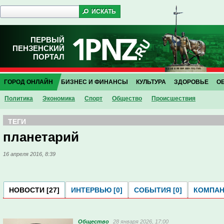
ПЕРВЫЙ
ПЕНЗЕНСКИЙ
ПОРТАЛ
ГОРОД ОНЛАЙН
БИЗНЕС И ФИНАНСЫ
КУЛЬТУРА
ЗДОРОВЬЕ
О
Политика
Экономика
Спорт
Общество
Проиcшествия
ТЕГИ
планетарий
16 апреля 2016, 8:39
НОВОСТИ [27]
ИНТЕРВЬЮ [0]
СОБЫТИЯ [0]
КОМПАНИ
Общество
28 января 2026, 17:00