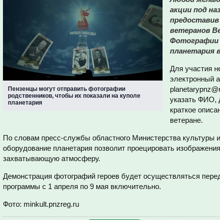
акции под на
предоставив 
ветеранов В
Фотографии 
планетария в
Для участия н
электронный а
planetarypnz@m
Пензенцы могут отправить фотографии
родственников, чтобы их показали на куполе
указать ФИО, 
планетария
краткое описа
ветеране.
По словам пресс-службы областного Министерства культуры и
оборудование планетария позволит проецировать изображения 
захватывающую атмосферу.
Демонстрация фотографий героев будет осуществляться пере
программы с 1 апреля по 9 мая включительно.
Фото: minkult.pnzreg.ru