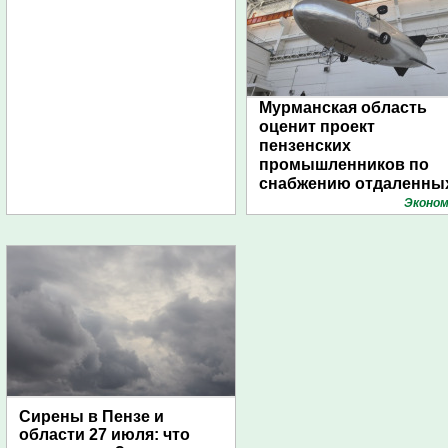
Мурманская область
оценит проект
пензенских
промышленников по
снабжению отдаленны
поселений с помощью
Эконом
дирижаблей
Сирены в Пензе и
области 27 июля: что