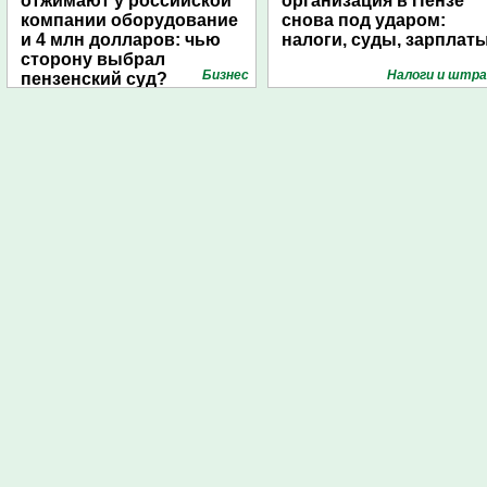
отжимают у российской
организация в Пензе
компании оборудование
снова под ударом:
и 4 млн долларов: чью
налоги, суды, зарплат
сторону выбрал
Бизнес
Налоги и штр
пензенский суд?