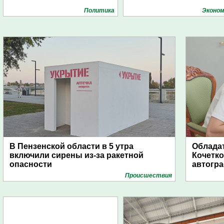
Политика
Эконом
В Пензенской области в 5 утра
Обладат
включили сирены из-за ракетной
Кочетко
опасности
автогр
Проиcшествия