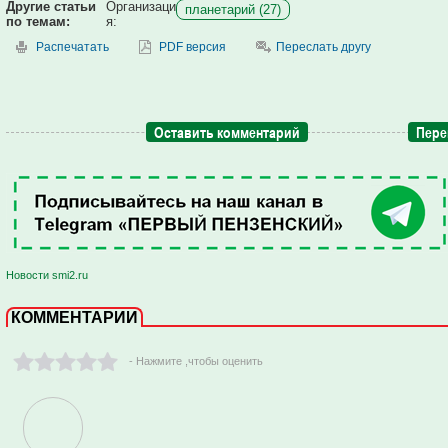
Другие статьи
Организаци
планетарий (27)
по темам:
я:
Распечатать
PDF версия
Переслать другу
Оставить комментарий
Пере
Новости smi2.ru
КОММЕНТАРИИ
- Нажмите ,чтобы оценить