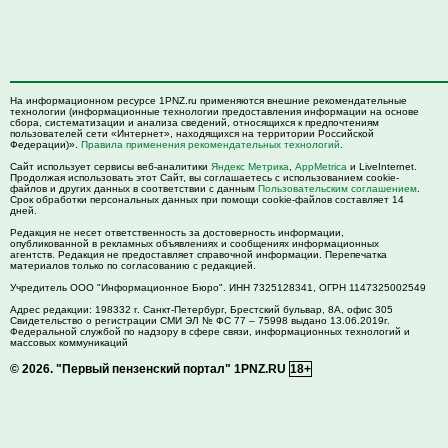
На информационном ресурсе 1PNZ.ru применяются внешние рекомендательные
технологии (информационные технологии предоставления информации на основе
сбора, систематизации и анализа сведений, относящихся к предпочтениям
пользователей сети «Интернет», находящихся на территории Российской
Федерации)».
Правила применения рекомендательных технологий
.
Сайт использует сервисы веб-аналитики
Яндекс Метрика
,
AppMetrica
и LiveInternet.
Продолжая использовать этот Сайт, вы соглашаетесь с использованием cookie-
файлов и других данных в соответствии с данным
Пользовательским соглашением
.
Срок обработки персональных данных при помощи cookie-файлов составляет 14
дней.
Редакция не несет ответственность за достоверность информации,
опубликованной в рекламных объявлениях и сообщениях информационных
агентств. Редакция не предоставляет справочной информации. Перепечатка
материалов только по согласованию с редакцией.
Учредитель ООО "Информационное Бюро". ИНН 7325128341, ОГРН 1147325002549
Адрес редакции:
198332
г. Санкт-Петербург,
Брестский бульвар, 8А, офис 305
Свидетельство о регистрации СМИ ЭЛ № ФС 77 – 75998 выдано 13.06.2019г.
Федеральной службой по надзору в сфере связи, информационных технологий и
массовых коммуникаций
© 2026.
"Первый пензенский портал" 1PNZ.RU
18+