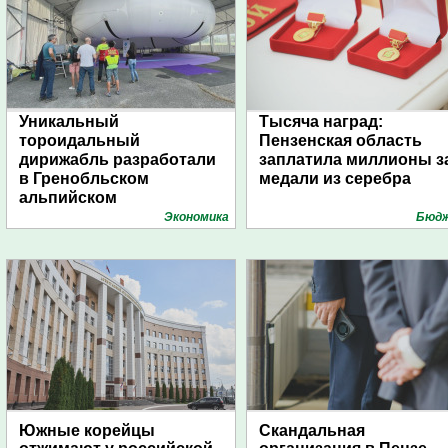
Уникальный
Тысяча наград:
тороидальный
Пензенская область
дирижабль разработали
заплатила миллионы з
в Гренобльском
медали из серебра
альпийском
университете
Экономика
Бюд
Южные корейцы
Скандальная