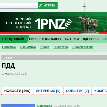
ПЕРВЫЙ
ПЕНЗЕНСКИЙ
ПОРТАЛ
ГОРОД ОНЛАЙН
БИЗНЕС И ФИНАНСЫ
КУЛЬТУРА
ЗДОРОВЬЕ
О
Политика
Экономика
Спорт
Общество
Проиcшествия
ТЕГИ
ПДД
10 марта 2015, 11:57
НОВОСТИ [406]
ИНТЕРВЬЮ [0]
СОБЫТИЯ [0]
КОМПАН
Общество
10 марта 2026, 11:00