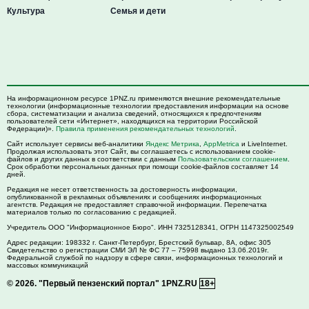
Культура
Семья и дети
На информационном ресурсе 1PNZ.ru применяются внешние рекомендательные
технологии (информационные технологии предоставления информации на основе
сбора, систематизации и анализа сведений, относящихся к предпочтениям
пользователей сети «Интернет», находящихся на территории Российской
Федерации)».
Правила применения рекомендательных технологий
.
Сайт использует сервисы веб-аналитики
Яндекс Метрика
,
AppMetrica
и LiveInternet.
Продолжая использовать этот Сайт, вы соглашаетесь с использованием cookie-
файлов и других данных в соответствии с данным
Пользовательским соглашением
.
Срок обработки персональных данных при помощи cookie-файлов составляет 14
дней.
Редакция не несет ответственность за достоверность информации,
опубликованной в рекламных объявлениях и сообщениях информационных
агентств. Редакция не предоставляет справочной информации. Перепечатка
материалов только по согласованию с редакцией.
Учредитель ООО "Информационное Бюро". ИНН 7325128341, ОГРН 1147325002549
Адрес редакции:
198332
г. Санкт-Петербург,
Брестский бульвар, 8А, офис 305
Свидетельство о регистрации СМИ ЭЛ № ФС 77 – 75998 выдано 13.06.2019г.
Федеральной службой по надзору в сфере связи, информационных технологий и
массовых коммуникаций
© 2026.
"Первый пензенский портал" 1PNZ.RU
18+