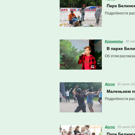
Парк Белинс
Подробности рас
Концерты
30 июн
В парке Бел
Об этом рассказа
Досуг
30 июня 202
Маленьким п
Подробности рас
Досуг
29 июня 202
Парк Белинс