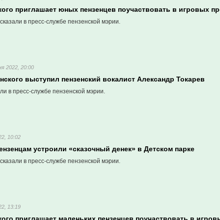
кого приглашает юных пензенцев поучаствовать в игровых п
сказали в пресс-службе пензенской мэрии.
я 2022, 20:00
инского выступил пензенский вокалист Александр Токарев
ли в пресс-службе пензенской мэрии.
2, 10:02
ензенцам устроили «сказочный денек» в Детском парке
сказали в пресс-службе пензенской мэрии.
2, 13:19
кого приглашает маленьких пензенцев поучаствовать в игров