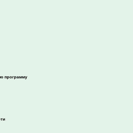
ую программу
рти