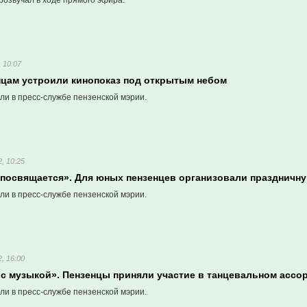
розвучал в ходе прямого эфира.
 10:07
цам устроили кинопоказ под открытым небом
ли в пресс-службе пензенской мэрии.
, 10:25
 посвящается». Для юных пензенцев организовали праздничн
ли в пресс-службе пензенской мэрии.
, 16:00
с музыкой». Пензенцы приняли участие в танцевальном ассо
ли в пресс-службе пензенской мэрии.