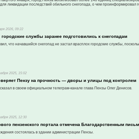
етвертого января, город Пенза мобилизовал более 140 единиц специализиров
для ликвидации последствий обильного снегопада, о чем проинформировал г
аря 2026, 09:22
: городские службы заранее подготовились к снегопадам
вил, что начавшийся снегопад не застал врасплох городские службы, поскол
кабря 2025, 15:02
оверяет Пензу на прочность — дворы и улицы под контролем
сказал в своем официальном телеграм-канале глава Пензы Олег Денисов.
кабря 2025, 12:30
рвого пензенского портала отмечена Благодарственным пись
ждения состоялась в здании администрации Пензы.