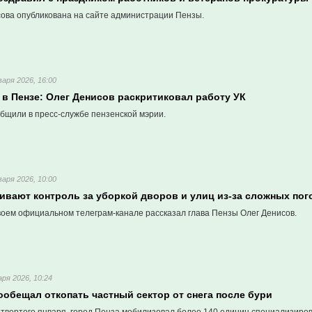
сова опубликована на сайте администрации Пензы.
варя 2026, 16:00
 в Пензе: Олег Денисов раскритиковал работу УК
бщили в пресс-службе пензенской мэрии.
варя 2026, 10:00
ливают контроль за уборкой дворов и улиц из-за сложных по
воем официальном телеграм-канале рассказал глава Пензы Олег Денисов.
аря 2026, 10:24
обещал откопать частный сектор от снега после бури