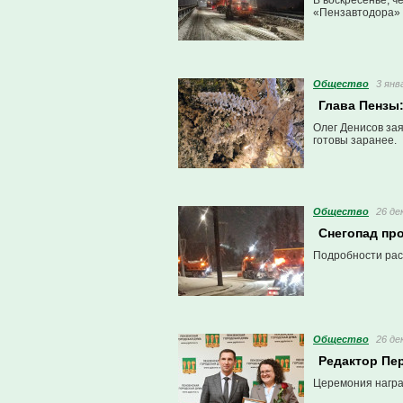
В воскресенье, ч
«Пензавтодора» 
Общество
3 янв
Глава Пензы
Олег Денисов зая
готовы заранее.
Общество
26 де
Снегопад пр
Подробности рас
Общество
26 де
Редактор Пе
Церемония награ