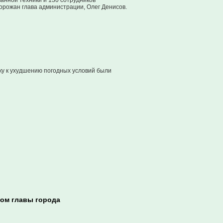
анной техники и 130 сотрудников
орожан глава администрации, Олег Денисов.
ьку к ухудшению погодных условий были
мом главы города