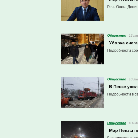
Речь Олега Дени
Общество
12 ян
Уборка снега
Подробности соо
Общество
10 ян
В Пензе уси
Подробности в с
Общество
4 янв
Мэр Пензы по