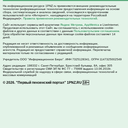
На информационном ресурсе 1PNZ.ru применяются внешние рекомендательные
технологии (информационные технологии предоставления информации на основе
сбора, систематизации и анализа сведений, относящихся к предпочтениям
пользователей сети «Интернет», находящихся на территории Российской
Федерации)».
Правила применения рекомендательных технологий
.
Сайт использует сервисы веб-аналитики
Яндекс Метрика
,
AppMetrica
и LiveInternet.
Продолжая использовать этот Сайт, вы соглашаетесь с использованием cookie-
файлов и других данных в соответствии с данным
Пользовательским соглашением
.
Срок обработки персональных данных при помощи cookie-файлов составляет 14
дней.
Редакция не несет ответственность за достоверность информации,
опубликованной в рекламных объявлениях и сообщениях информационных
агентств. Редакция не предоставляет справочной информации. Перепечатка
материалов только по согласованию с редакцией.
Учредитель ООО "Информационное Бюро". ИНН 7325128341, ОГРН 1147325002549
Адрес редакции:
198332
г. Санкт-Петербург,
Брестский бульвар, 8А, офис 305
Свидетельство о регистрации СМИ ЭЛ № ФС 77 – 75998 выдано 13.06.2019г.
Федеральной службой по надзору в сфере связи, информационных технологий и
массовых коммуникаций
© 2026.
"Первый пензенский портал" 1PNZ.RU
18+