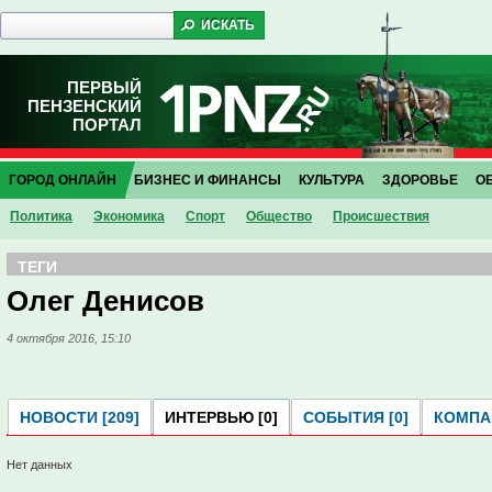
ПЕРВЫЙ
ПЕНЗЕНСКИЙ
ПОРТАЛ
ГОРОД ОНЛАЙН
БИЗНЕС И ФИНАНСЫ
КУЛЬТУРА
ЗДОРОВЬЕ
О
Политика
Экономика
Спорт
Общество
Проиcшествия
ТЕГИ
Олег Денисов
4 октября 2016, 15:10
НОВОСТИ [209]
ИНТЕРВЬЮ [0]
СОБЫТИЯ [0]
КОМПАН
Нет данных