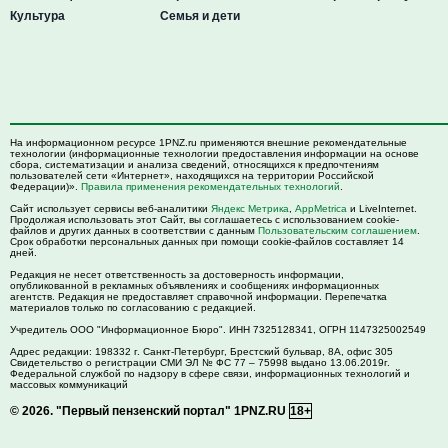
Культура
Семья и дети
На информационном ресурсе 1PNZ.ru применяются внешние рекомендательные
технологии (информационные технологии предоставления информации на основе
сбора, систематизации и анализа сведений, относящихся к предпочтениям
пользователей сети «Интернет», находящихся на территории Российской
Федерации)».
Правила применения рекомендательных технологий
.
Сайт использует сервисы веб-аналитики
Яндекс Метрика
,
AppMetrica
и LiveInternet.
Продолжая использовать этот Сайт, вы соглашаетесь с использованием cookie-
файлов и других данных в соответствии с данным
Пользовательским соглашением
.
Срок обработки персональных данных при помощи cookie-файлов составляет 14
дней.
Редакция не несет ответственность за достоверность информации,
опубликованной в рекламных объявлениях и сообщениях информационных
агентств. Редакция не предоставляет справочной информации. Перепечатка
материалов только по согласованию с редакцией.
Учредитель ООО "Информационное Бюро". ИНН 7325128341, ОГРН 1147325002549
Адрес редакции:
198332
г. Санкт-Петербург,
Брестский бульвар, 8А, офис 305
Свидетельство о регистрации СМИ ЭЛ № ФС 77 – 75998 выдано 13.06.2019г.
Федеральной службой по надзору в сфере связи, информационных технологий и
массовых коммуникаций
© 2026.
"Первый пензенский портал" 1PNZ.RU
18+