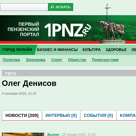
ПЕРВЫЙ
ПЕНЗЕНСКИЙ
ПОРТАЛ
ГОРОД ОНЛАЙН
БИЗНЕС И ФИНАНСЫ
КУЛЬТУРА
ЗДОРОВЬЕ
О
Политика
Экономика
Спорт
Общество
Проиcшествия
ТЕГИ
Олег Денисов
4 октября 2016, 15:10
НОВОСТИ [209]
ИНТЕРВЬЮ [0]
СОБЫТИЯ [0]
КОМПАН
Бизнес
28 января 2026, 12:00