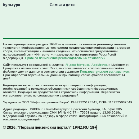
Культура
Семья и дети
На информационном ресурсе 1PNZ.ru применяются внешние рекомендательные
технологии (информационные технологии предоставления информации на основе
сбора, систематизации и анализа сведений, относящихся к предпочтениям
пользователей сети «Интернет», находящихся на территории Российской
Федерации)».
Правила применения рекомендательных технологий
.
Сайт использует сервисы веб-аналитики
Яндекс Метрика
,
AppMetrica
и LiveInternet.
Продолжая использовать этот Сайт, вы соглашаетесь с использованием cookie-
файлов и других данных в соответствии с данным
Пользовательским соглашением
.
Срок обработки персональных данных при помощи cookie-файлов составляет 14
дней.
Редакция не несет ответственность за достоверность информации,
опубликованной в рекламных объявлениях и сообщениях информационных
агентств. Редакция не предоставляет справочной информации. Перепечатка
материалов только по согласованию с редакцией.
Учредитель ООО "Информационное Бюро". ИНН 7325128341, ОГРН 1147325002549
Адрес редакции:
198332
г. Санкт-Петербург,
Брестский бульвар, 8А, офис 305
Свидетельство о регистрации СМИ ЭЛ № ФС 77 – 75998 выдано 13.06.2019г.
Федеральной службой по надзору в сфере связи, информационных технологий и
массовых коммуникаций
© 2026.
"Первый пензенский портал" 1PNZ.RU
18+