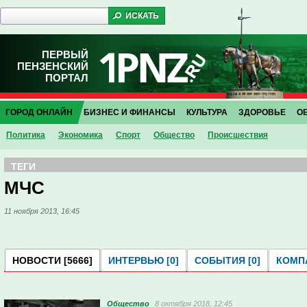
ПЕРВЫЙ
ПЕНЗЕНСКИЙ
ПОРТАЛ
ГОРОД ОНЛАЙН
БИЗНЕС И ФИНАНСЫ
КУЛЬТУРА
ЗДОРОВЬЕ
О
Политика
Экономика
Спорт
Общество
Проиcшествия
ТЕГИ
МЧС
11 ноября 2013, 16:45
НОВОСТИ [5666]
ИНТЕРВЬЮ [0]
СОБЫТИЯ [0]
КОМПА
Общество
8 октября 2018, 12:45