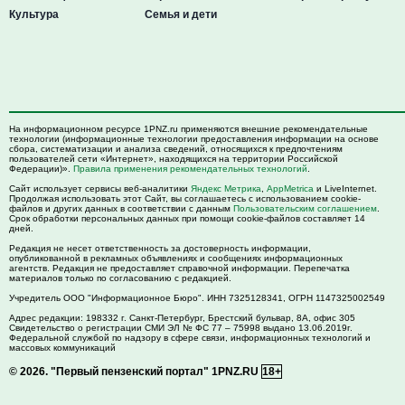
Культура
Семья и дети
На информационном ресурсе 1PNZ.ru применяются внешние рекомендательные
технологии (информационные технологии предоставления информации на основе
сбора, систематизации и анализа сведений, относящихся к предпочтениям
пользователей сети «Интернет», находящихся на территории Российской
Федерации)».
Правила применения рекомендательных технологий
.
Сайт использует сервисы веб-аналитики
Яндекс Метрика
,
AppMetrica
и LiveInternet.
Продолжая использовать этот Сайт, вы соглашаетесь с использованием cookie-
файлов и других данных в соответствии с данным
Пользовательским соглашением
.
Срок обработки персональных данных при помощи cookie-файлов составляет 14
дней.
Редакция не несет ответственность за достоверность информации,
опубликованной в рекламных объявлениях и сообщениях информационных
агентств. Редакция не предоставляет справочной информации. Перепечатка
материалов только по согласованию с редакцией.
Учредитель ООО "Информационное Бюро". ИНН 7325128341, ОГРН 1147325002549
Адрес редакции:
198332
г. Санкт-Петербург,
Брестский бульвар, 8А, офис 305
Свидетельство о регистрации СМИ ЭЛ № ФС 77 – 75998 выдано 13.06.2019г.
Федеральной службой по надзору в сфере связи, информационных технологий и
массовых коммуникаций
© 2026.
"Первый пензенский портал" 1PNZ.RU
18+