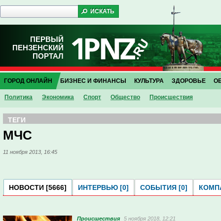
ПЕРВЫЙ
ПЕНЗЕНСКИЙ
ПОРТАЛ
ГОРОД ОНЛАЙН
БИЗНЕС И ФИНАНСЫ
КУЛЬТУРА
ЗДОРОВЬЕ
О
Политика
Экономика
Спорт
Общество
Проиcшествия
ТЕГИ
МЧС
11 ноября 2013, 16:45
НОВОСТИ [5666]
ИНТЕРВЬЮ [0]
СОБЫТИЯ [0]
КОМПА
Проиcшествия
5 ноября 2018, 12:21