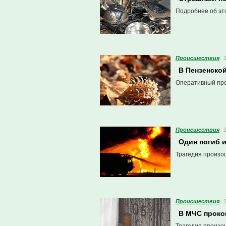
Подробнее об эт
Проиcшествия
В Пензенской
Оперативный про
Проиcшествия
Один погиб 
Трагедия произо
Проиcшествия
В МЧС проко