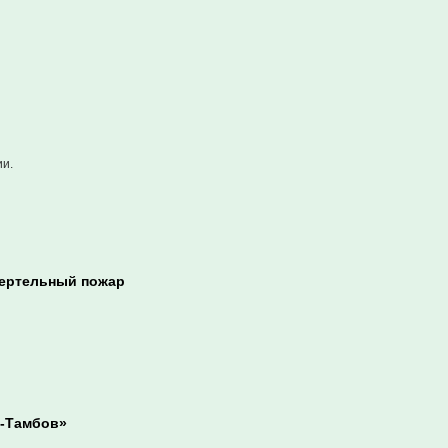
ии.
мертельный пожар
а-Тамбов»