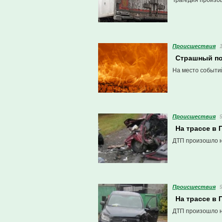
Трагедия произош
Проиcшествия
Страшный по
На место событи
Проиcшествия
На трассе в
ДТП произошло на
Проиcшествия
На трассе в 
ДТП произошло на