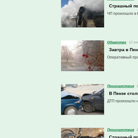
Страшный по
ЧП произошло в 
Общество
12 но
Завтра в Пен
Оперативный про
Проиcшествия
В Пензе стол
ДТП произошло н
Проиcшествия
Страшный по