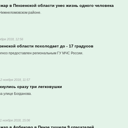
жар в Пензенской области унес жизнь одного человека
Нижнеломовском районе.
ября 2018, 12:56
зенской области похолодает до - 17 градусов
гноз предоставлен региональным ГУ МЧС России.
12 ноября 2018, 11:57
кнулись сразу три легковушки
а улице Богданова.
11 ноября 2018, 15:06
жар в Арбеково в Пензе тушили 9 спасателей