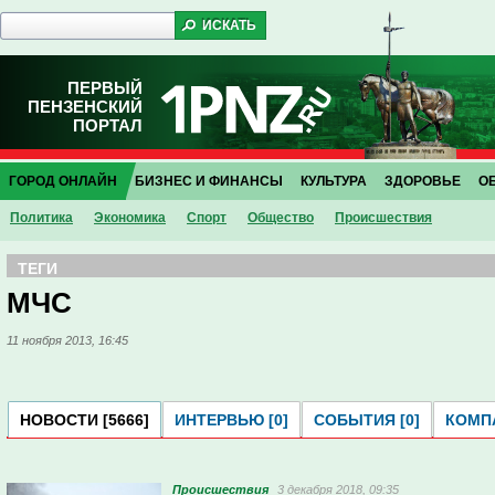
ПЕРВЫЙ
ПЕНЗЕНСКИЙ
ПОРТАЛ
ГОРОД ОНЛАЙН
БИЗНЕС И ФИНАНСЫ
КУЛЬТУРА
ЗДОРОВЬЕ
О
Политика
Экономика
Спорт
Общество
Проиcшествия
ТЕГИ
МЧС
11 ноября 2013, 16:45
НОВОСТИ [5666]
ИНТЕРВЬЮ [0]
СОБЫТИЯ [0]
КОМПА
Проиcшествия
3 декабря 2018, 09:35