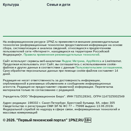
Культура
Семья и дети
На информационном ресурсе 1PNZ.ru применяются внешние рекомендательные
технологии (информационные технологии предоставления информации на основе
сбора, систематизации и анализа сведений, относящихся к предпочтениям
пользователей сети «Интернет», находящихся на территории Российской
Федерации)».
Правила применения рекомендательных технологий
.
Сайт использует сервисы веб-аналитики
Яндекс Метрика
,
AppMetrica
и LiveInternet.
Продолжая использовать этот Сайт, вы соглашаетесь с использованием cookie-
файлов и других данных в соответствии с данным
Пользовательским соглашением
.
Срок обработки персональных данных при помощи cookie-файлов составляет 14
дней.
Редакция не несет ответственность за достоверность информации,
опубликованной в рекламных объявлениях и сообщениях информационных
агентств. Редакция не предоставляет справочной информации. Перепечатка
материалов только по согласованию с редакцией.
Учредитель ООО "Информационное Бюро". ИНН 7325128341, ОГРН 1147325002549
Адрес редакции:
198332
г. Санкт-Петербург,
Брестский бульвар, 8А, офис 305
Свидетельство о регистрации СМИ ЭЛ № ФС 77 – 75998 выдано 13.06.2019г.
Федеральной службой по надзору в сфере связи, информационных технологий и
массовых коммуникаций
© 2026.
"Первый пензенский портал" 1PNZ.RU
18+