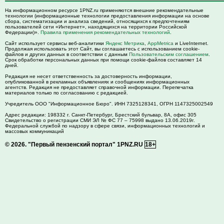
На информационном ресурсе 1PNZ.ru применяются внешние рекомендательные
технологии (информационные технологии предоставления информации на основе
сбора, систематизации и анализа сведений, относящихся к предпочтениям
пользователей сети «Интернет», находящихся на территории Российской
Федерации)».
Правила применения рекомендательных технологий
.
Сайт использует сервисы веб-аналитики
Яндекс Метрика
,
AppMetrica
и LiveInternet.
Продолжая использовать этот Сайт, вы соглашаетесь с использованием cookie-
файлов и других данных в соответствии с данным
Пользовательским соглашением
.
Срок обработки персональных данных при помощи cookie-файлов составляет 14
дней.
Редакция не несет ответственность за достоверность информации,
опубликованной в рекламных объявлениях и сообщениях информационных
агентств. Редакция не предоставляет справочной информации. Перепечатка
материалов только по согласованию с редакцией.
Учредитель ООО "Информационное Бюро". ИНН 7325128341, ОГРН 1147325002549
Адрес редакции:
198332
г. Санкт-Петербург,
Брестский бульвар, 8А, офис 305
Свидетельство о регистрации СМИ ЭЛ № ФС 77 – 75998 выдано 13.06.2019г.
Федеральной службой по надзору в сфере связи, информационных технологий и
массовых коммуникаций
© 2026.
"Первый пензенский портал" 1PNZ.RU
18+