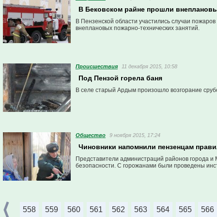
В Бековском райне прошли внепланов
В Пензенской области участились случаи пожаров
внеплановых пожарно-технических занятий.
Проиcшествия
11 декабря 2015, 10:58
Под Пензой горела баня
В селе старый Ардым произошло возгорание срубо
Общество
9 ноября 2015, 17:24
Чиновники напомнили пензенцам прави
Представители администраций районов города и
безопасности. С горожанами были проведены инс
558
559
560
561
562
563
564
565
566