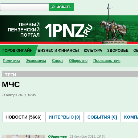
ПЕРВЫЙ
ПЕНЗЕНСКИЙ
ПОРТАЛ
ГОРОД ОНЛАЙН
БИЗНЕС И ФИНАНСЫ
КУЛЬТУРА
ЗДОРОВЬЕ
О
Политика
Экономика
Спорт
Общество
Проиcшествия
ТЕГИ
МЧС
11 ноября 2013, 16:45
НОВОСТИ [5666]
ИНТЕРВЬЮ [0]
СОБЫТИЯ [0]
КОМПА
Общество
21 декабря 2015, 16:54