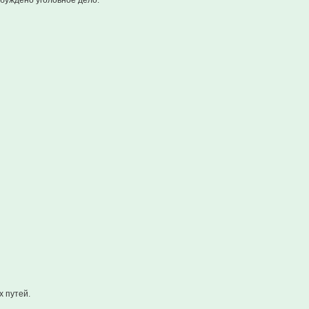
буждено уголовное дело.
х путей.