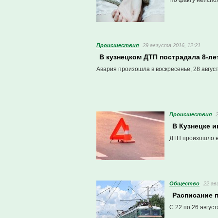
По факту неиспо
Проиcшествия
29 августа 2016, 12:21
В кузнецком ДТП пострадала 8-ле
Авария произошла в воскресенье, 28 август
Проиcшествия
В Кузнецке 
ДТП произошло в 
Общество
22 ав
Расписание п
С 22 по 26 авгус