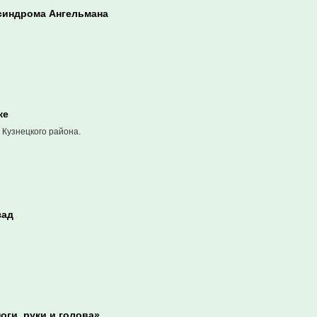
 синдрома Ангельмана
ке
 Кузнецкого района.
зад
оги, руки и голова»