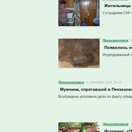
Жительница 
Сотрудники СКР 
Проиcшествия
Появились н
Изуродованный т
Проиcшествия
1 сентября 2016, 11:10
Мужчина, спрятавший в Пензенско
Возбуждено уголовное дело по факту обна
Проиcшествия
Источник: «О