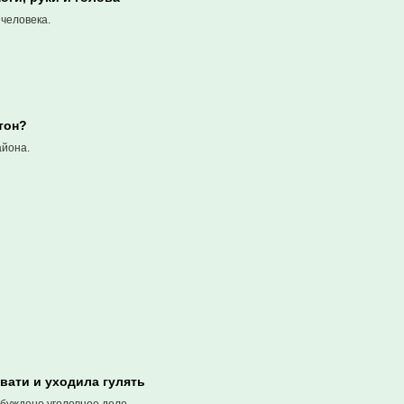
человека.
тон?
айона.
вати и уходила гулять