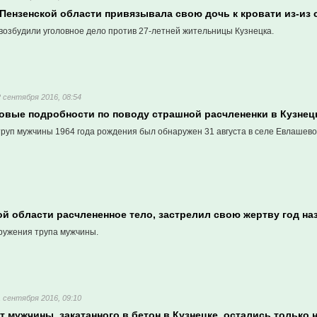
Пензенской области привязывала свою дочь к кровати из-из
возбудили уголовное дело против 27-летней жительницы Кузнецка.
2 сентября 2016, 08:54
овые подробности по поводу страшной расчлененки в Кузнец
руп мужчины 1964 года рождения был обнаружен 31 августа в селе Евлашево
й области расчлененное тело, застрелил свою жертву год на
ружения трупа мужчины.
1 сентября 2016, 09:10
т мужчины, закатанного в бетон в Кузнецке, остались только н