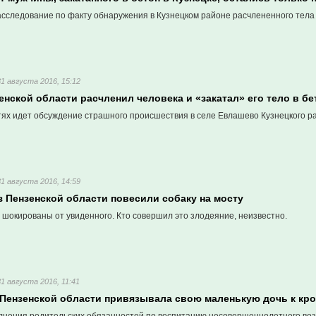
сследование по факту обнаружения в Кузнецком районе расчлененного тела 
31 августа 2016, 15:12
нской области расчленил человека и «закатал» его тело в бе
тях идет обсуждение страшного происшествия в селе Евлашево Кузнецкого р
31 августа 2016, 14:59
 Пензенской области повесили собаку на мосту
 шокированы от увиденного. Кто совершил это злодеяние, неизвестно.
31 августа 2016, 11:41
Пензенской области привязывала свою маленькую дочь к кро