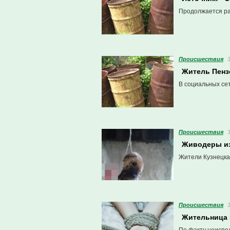
Продолжается ра
Проиcшествия
Житель Пензе
В социальных се
Проиcшествия
Живодеры из
Жители Кузнецка
Проиcшествия
Жительница 