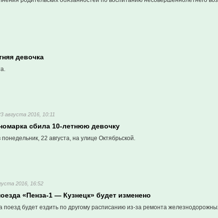
лнения родительских обязанностей по воспитанию несовершеннолетнего воз
тняя девочка
а.
23 августа 2016, 10:11
иномарка сбила 10-летнюю девочку
понедельник, 22 августа, на улице Октябрьской.
густа 2016, 16:52
оезда «Пенза-1 — Кузнецк» будет изменено
та поезд будет ездить по другому расписанию из-за ремонта железнодорожны