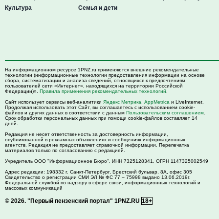
Культура
Семья и дети
На информационном ресурсе 1PNZ.ru применяются внешние рекомендательные
технологии (информационные технологии предоставления информации на основе
сбора, систематизации и анализа сведений, относящихся к предпочтениям
пользователей сети «Интернет», находящихся на территории Российской
Федерации)».
Правила применения рекомендательных технологий
.
Сайт использует сервисы веб-аналитики
Яндекс Метрика
,
AppMetrica
и LiveInternet.
Продолжая использовать этот Сайт, вы соглашаетесь с использованием cookie-
файлов и других данных в соответствии с данным
Пользовательским соглашением
.
Срок обработки персональных данных при помощи cookie-файлов составляет 14
дней.
Редакция не несет ответственность за достоверность информации,
опубликованной в рекламных объявлениях и сообщениях информационных
агентств. Редакция не предоставляет справочной информации. Перепечатка
материалов только по согласованию с редакцией.
Учредитель ООО "Информационное Бюро". ИНН 7325128341, ОГРН 1147325002549
Адрес редакции:
198332
г. Санкт-Петербург,
Брестский бульвар, 8А, офис 305
Свидетельство о регистрации СМИ ЭЛ № ФС 77 – 75998 выдано 13.06.2019г.
Федеральной службой по надзору в сфере связи, информационных технологий и
массовых коммуникаций
© 2026.
"Первый пензенский портал" 1PNZ.RU
18+