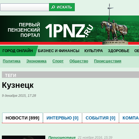
ПЕРВЫЙ
ПЕНЗЕНСКИЙ
ПОРТАЛ
ГОРОД ОНЛАЙН
БИЗНЕС И ФИНАНСЫ
КУЛЬТУРА
ЗДОРОВЬЕ
О
Политика
Экономика
Спорт
Общество
Проиcшествия
ТЕГИ
Кузнецк
9 декабря 2015, 17:28
НОВОСТИ [899]
ИНТЕРВЬЮ [0]
СОБЫТИЯ [0]
КОМПАН
Проиcшествия
21 ноября 2016, 15:39