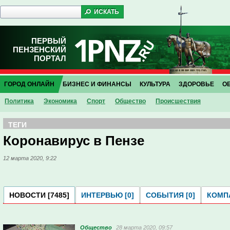
ПЕРВЫЙ
ПЕНЗЕНСКИЙ
ПОРТАЛ
ГОРОД ОНЛАЙН
БИЗНЕС И ФИНАНСЫ
КУЛЬТУРА
ЗДОРОВЬЕ
О
Политика
Экономика
Спорт
Общество
Проиcшествия
ТЕГИ
Коронавирус в Пензе
12 марта 2020, 9:22
НОВОСТИ [7485]
ИНТЕРВЬЮ [0]
СОБЫТИЯ [0]
КОМПА
Общество
28 марта 2020, 09:57