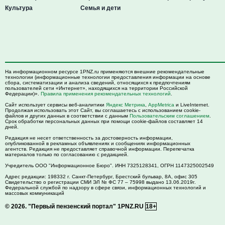
Культура
Семья и дети
На информационном ресурсе 1PNZ.ru применяются внешние рекомендательные
технологии (информационные технологии предоставления информации на основе
сбора, систематизации и анализа сведений, относящихся к предпочтениям
пользователей сети «Интернет», находящихся на территории Российской
Федерации)».
Правила применения рекомендательных технологий
.
Сайт использует сервисы веб-аналитики
Яндекс Метрика
,
AppMetrica
и LiveInternet.
Продолжая использовать этот Сайт, вы соглашаетесь с использованием cookie-
файлов и других данных в соответствии с данным
Пользовательским соглашением
.
Срок обработки персональных данных при помощи cookie-файлов составляет 14
дней.
Редакция не несет ответственность за достоверность информации,
опубликованной в рекламных объявлениях и сообщениях информационных
агентств. Редакция не предоставляет справочной информации. Перепечатка
материалов только по согласованию с редакцией.
Учредитель ООО "Информационное Бюро". ИНН 7325128341, ОГРН 1147325002549
Адрес редакции:
198332
г. Санкт-Петербург,
Брестский бульвар, 8А, офис 305
Свидетельство о регистрации СМИ ЭЛ № ФС 77 – 75998 выдано 13.06.2019г.
Федеральной службой по надзору в сфере связи, информационных технологий и
массовых коммуникаций
© 2026.
"Первый пензенский портал" 1PNZ.RU
18+