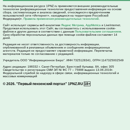
На информационном ресурсе 1PNZ.ru применяются внешние рекомендательные
технологии (информационные технологии предоставления информации на основе
сбора, систематизации и анализа сведений, относящихся к предпочтениям
пользователей сети «Интернет», находящихся на территории Российской
Федерации)».
Правила применения рекомендательных технологий
.
Сайт использует сервисы веб-аналитики
Яндекс Метрика
,
AppMetrica
и LiveInternet.
Продолжая использовать этот Сайт, вы соглашаетесь с использованием cookie-
файлов и других данных в соответствии с данным
Пользовательским соглашением
.
Срок обработки персональных данных при помощи cookie-файлов составляет 14
дней.
Редакция не несет ответственность за достоверность информации,
опубликованной в рекламных объявлениях и сообщениях информационных
агентств. Редакция не предоставляет справочной информации. Перепечатка
материалов только по согласованию с редакцией.
Учредитель ООО "Информационное Бюро". ИНН 7325128341, ОГРН 1147325002549
Адрес редакции:
198332
г. Санкт-Петербург,
Брестский бульвар, 8А, офис 305
Свидетельство о регистрации СМИ ЭЛ № ФС 77 – 75998 выдано 13.06.2019г.
Федеральной службой по надзору в сфере связи, информационных технологий и
массовых коммуникаций
© 2026.
"Первый пензенский портал" 1PNZ.RU
18+