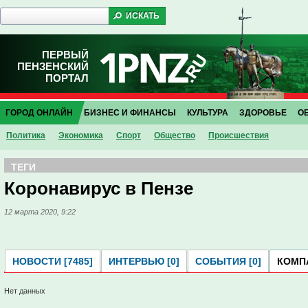
ПЕРВЫЙ
ПЕНЗЕНСКИЙ
ПОРТАЛ
ГОРОД ОНЛАЙН
БИЗНЕС И ФИНАНСЫ
КУЛЬТУРА
ЗДОРОВЬЕ
О
Политика
Экономика
Спорт
Общество
Проиcшествия
ТЕГИ
Коронавирус в Пензе
12 марта 2020, 9:22
НОВОСТИ [7485]
ИНТЕРВЬЮ [0]
СОБЫТИЯ [0]
КОМПА
Нет данных