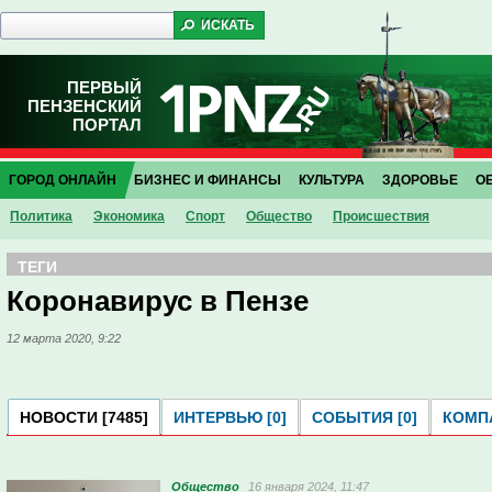
ПЕРВЫЙ
ПЕНЗЕНСКИЙ
ПОРТАЛ
ГОРОД ОНЛАЙН
БИЗНЕС И ФИНАНСЫ
КУЛЬТУРА
ЗДОРОВЬЕ
О
Политика
Экономика
Спорт
Общество
Проиcшествия
ТЕГИ
Коронавирус в Пензе
12 марта 2020, 9:22
НОВОСТИ [7485]
ИНТЕРВЬЮ [0]
СОБЫТИЯ [0]
КОМПА
Общество
16 января 2024, 11:47