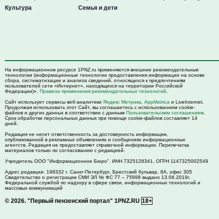
Культура
Семья и дети
На информационном ресурсе 1PNZ.ru применяются внешние рекомендательные
технологии (информационные технологии предоставления информации на основе
сбора, систематизации и анализа сведений, относящихся к предпочтениям
пользователей сети «Интернет», находящихся на территории Российской
Федерации)».
Правила применения рекомендательных технологий
.
Сайт использует сервисы веб-аналитики
Яндекс Метрика
,
AppMetrica
и LiveInternet.
Продолжая использовать этот Сайт, вы соглашаетесь с использованием cookie-
файлов и других данных в соответствии с данным
Пользовательским соглашением
.
Срок обработки персональных данных при помощи cookie-файлов составляет 14
дней.
Редакция не несет ответственность за достоверность информации,
опубликованной в рекламных объявлениях и сообщениях информационных
агентств. Редакция не предоставляет справочной информации. Перепечатка
материалов только по согласованию с редакцией.
Учредитель ООО "Информационное Бюро". ИНН 7325128341, ОГРН 1147325002549
Адрес редакции:
198332
г. Санкт-Петербург,
Брестский бульвар, 8А, офис 305
Свидетельство о регистрации СМИ ЭЛ № ФС 77 – 75998 выдано 13.06.2019г.
Федеральной службой по надзору в сфере связи, информационных технологий и
массовых коммуникаций
© 2026.
"Первый пензенский портал" 1PNZ.RU
18+