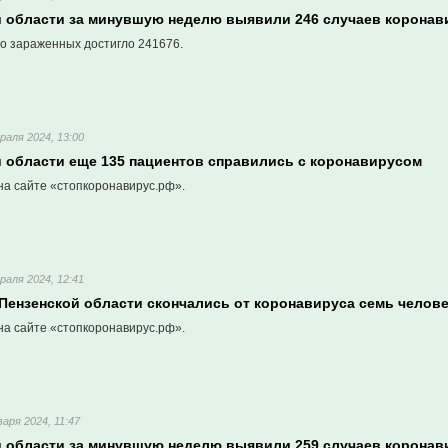
й области за минувшую неделю выявили 246 случаев коронав
о зараженных достигло 241676.
раля 2024, 13:00
й области еще 135 пациентов справились с коронавирусом
на сайте «стопкоронавирус.рф».
раля 2024, 12:41
 Пензенской области скончались от коронавируса семь челов
на сайте «стопкоронавирус.рф».
варя 2024, 11:47
й области за минувшую неделю выявили 259 случаев коронав