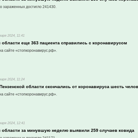
о зараженных достигло 241430.
варя 2024, 11:41
й области еще 363 пациента справились с коронавирусом
на сайте «стопкоронавирус.рф».
варя 2024, 11:24
 Пензенской области скончались от коронавируса шесть чело
на сайте «стопкоронавирус.рф».
варя 2024, 12:41
й области за минувшую неделю выявили 259 случаев ковида