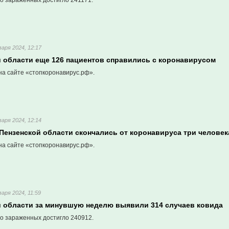
о зараженных достигло 241171.
варя 2024, 12:17
й области еще 126 пациентов справились с коронавирусом
на сайте «стопкоронавирус.рф».
варя 2024, 12:14
Пензенской области скончались от коронавируса три человек
на сайте «стопкоронавирус.рф».
варя 2024, 11:59
й области за минувшую неделю выявили 314 случаев ковида
о зараженных достигло 240912.