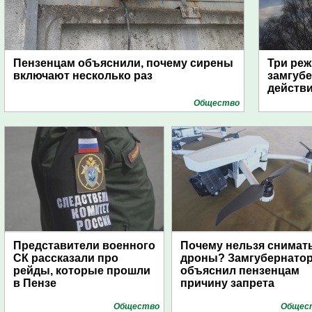
Пензенцам объяснили, почему сирены
Три реж
включают несколько раз
замгубе
действ
Общество
Представители военного
Почему нельзя снимат
СК рассказали про
дроны? Замгубернато
рейды, которые прошли
объяснил пензенцам
в Пензе
причину запрета
Общество
Общес