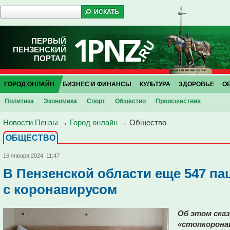
ПЕРВЫЙ
ПЕНЗЕНСКИЙ
ПОРТАЛ
ГОРОД ОНЛАЙН
БИЗНЕС И ФИНАНСЫ
КУЛЬТУРА
ЗДОРОВЬЕ
О
Политика
Экономика
Спорт
Общество
Проиcшествия
Новости Пензы
→
Город онлайн
→
Общество
ОБЩЕСТВО
16 января 2024, 11:47
В Пензенской области еще 547 п
с коронавирусом
Об этом сказ
«стопкорона