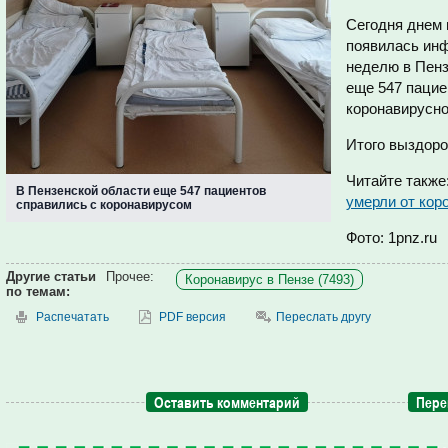
Сегодня днем 
появилась инф
неделю в Пенз
еще 547 пацие
коронавирусно
Итого выздоро
Читайте также
В Пензенской области еще 547 пациентов
умерли от кор
справились с коронавирусом
Фото: 1pnz.ru
Другие статьи
Прочее:
Коронавирус в Пензе (7493)
по темам:
Распечатать
PDF версия
Переслать другу
Оставить комментарий
Пере