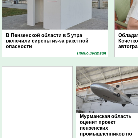
В Пензенской области в 5 утра
Обладат
включили сирены из-за ракетной
Кочетко
опасности
автогр
Проиcшествия
Мурманская область
оценит проект
пензенских
промышленников по