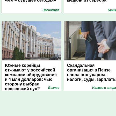
«ИИ – будущее сегодня»
медали из серебра
Экономика
Бюд
Южные корейцы
Скандальная
отжимают у российской
организация в Пензе
компании оборудование
снова под ударом:
и 4 млн долларов: чью
налоги, суды, зарплат
сторону выбрал
Бизнес
Налоги и штр
пензенский суд?