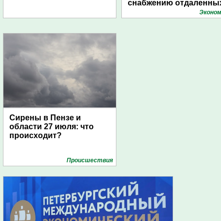
снабжению отдаленны
поселений с помощью
Эконом
дирижаблей
Сирены в Пензе и
области 27 июля: что
происходит?
Проиcшествия