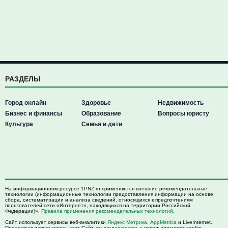
РАЗДЕЛЫ
Город онлайн
Здоровье
Недвижимость
Бизнес и финансы
Образование
Вопросы юристу
Культура
Семья и дети
На информационном ресурсе 1PNZ.ru применяются внешние рекомендательные
технологии (информационные технологии предоставления информации на основе
сбора, систематизации и анализа сведений, относящихся к предпочтениям
пользователей сети «Интернет», находящихся на территории Российской
Федерации)».
Правила применения рекомендательных технологий
.
Сайт использует сервисы веб-аналитики
Яндекс Метрика
,
AppMetrica
и LiveInternet.
Продолжая использовать этот Сайт, вы соглашаетесь с использованием cookie-