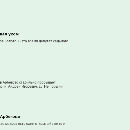
овёл ухом
ое болото. В это время депутат седьмого
ю в Арбеково стабильно прорывает
очи. Андрей Игоревич, ау! Не пора ли
е Арбеково
сто метров есть один открытый люк или