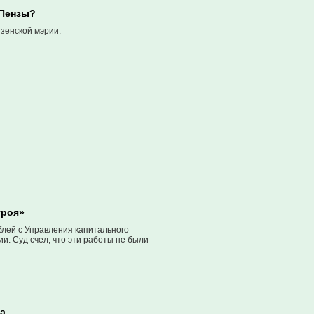
 Пензы?
зенской мэрии.
троя»
блей с Управления капитального
и. Суд счел, что эти работы не были
ца