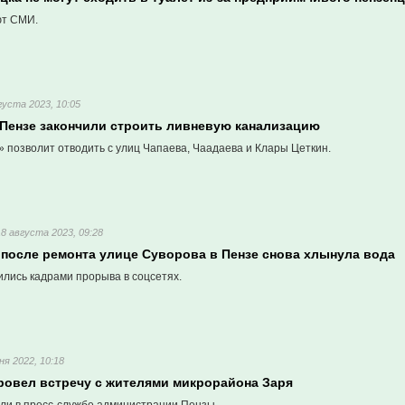
ют СМИ.
густа 2023, 10:05
 Пензе закончили строить ливневую канализацию
 позволит отводить с улиц Чапаева, Чаадаева и Клары Цеткин.
18 августа 2023, 09:28
 после ремонта улице Суворова в Пензе снова хлынула вода
лись кадрами прорыва в соцсетях.
ня 2022, 10:18
ровел встречу с жителями микрорайона Заря