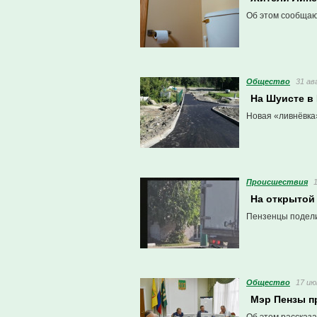
Об этом сообща
Общество
31 ав
На Шуисте в
Новая «ливнёвка»
Проиcшествия
На открытой
Пензенцы подели
Общество
17 ию
Мэр Пензы п