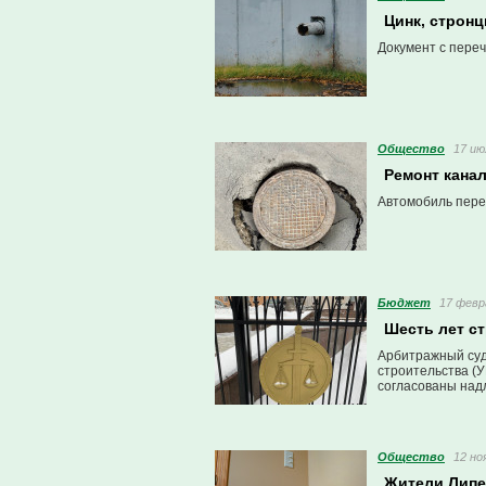
Цинк, стронц
Документ с пере
Общество
17 ию
Ремонт кана
Автомобиль пере
Бюджет
17 февр
Шесть лет ст
Арбитражный суд
строительства (У
согласованы над
Общество
12 но
Жители Липец