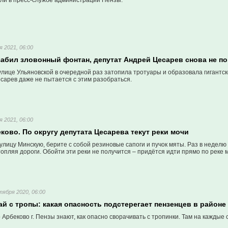
али в пресс-службе администрации Пензы.
я 2021, 06:00
забил зловонный фонтан, депутат Андрей Цесарев снова не п
лице Ульяновской в очередной раз затопила тротуары и образовала гигантск
сарев даже не пытается с этим разобраться.
я 2021, 06:00
ково. По округу депутата Цесарева текут реки мочи
улицу Минскую, берите с собой резиновые сапоги и пучок мяты. Раз в недел
опляя дороги. Обойти эти реки не получится – придётся идти прямо по реке м
тября 2020, 06:00
й с тропы: какая опасность подстерегает пензенцев в район
Арбеково г. Пензы знают, как опасно сворачивать с тропинки. Там на каждые 