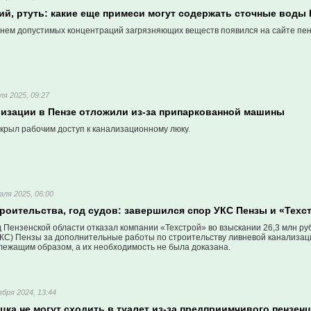
ий, ртуть: какие еще примеси могут содержать сточные воды
чнем допустимых концентраций загрязняющих веществ появился на сайте пен
ля 2025, 09:27
лизации в Пензе отложили из-за припаркованной машины
крыл рабочим доступ к канализационному люку.
аля 2025, 06:00
роительства, год судов: завершился спор УКС Пензы и «Техс
 Пензенской области отказал компании «Техстрой» во взыскании 26,3 млн ру
КС) Пензы за дополнительные работы по строительству ливневой канализаци
лежащим образом, а их необходимость не была доказана.
ября 2024, 13:44
ка не могут сходить в туалет из-за предприимчивого пензен