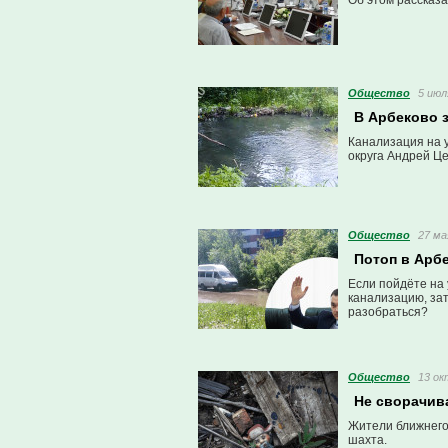
Об этом рассказ
Общество
5 июл
В Арбеково 
Канализация на у
округа Андрей Це
Общество
27 ма
Потоп в Арбе
Если пойдёте на 
канализацию, зат
разобраться?
Общество
13 ок
Не сворачива
Жители ближнего 
шахта.