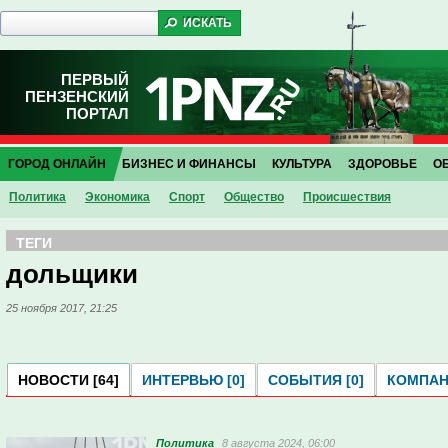
ПЕРВЫЙ
ПЕНЗЕНСКИЙ
ПОРТАЛ
ГОРОД ОНЛАЙН
БИЗНЕС И ФИНАНСЫ
КУЛЬТУРА
ЗДОРОВЬЕ
О
Политика
Экономика
Спорт
Общество
Проиcшествия
ТЕГИ
дольщики
25 ноября 2017, 21:25
НОВОСТИ [64]
ИНТЕРВЬЮ [0]
СОБЫТИЯ [0]
КОМПАНИ
Политика
8 августа 2024, 06:00