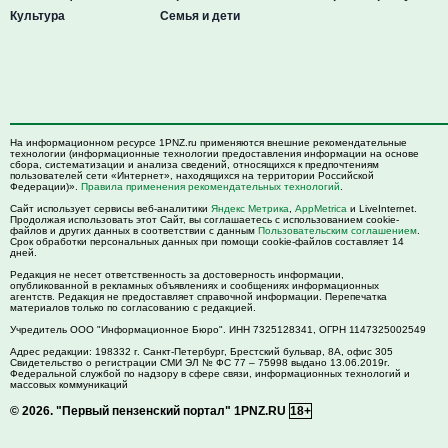
Культура
Семья и дети
На информационном ресурсе 1PNZ.ru применяются внешние рекомендательные
технологии (информационные технологии предоставления информации на основе
сбора, систематизации и анализа сведений, относящихся к предпочтениям
пользователей сети «Интернет», находящихся на территории Российской
Федерации)».
Правила применения рекомендательных технологий
.
Сайт использует сервисы веб-аналитики
Яндекс Метрика
,
AppMetrica
и LiveInternet.
Продолжая использовать этот Сайт, вы соглашаетесь с использованием cookie-
файлов и других данных в соответствии с данным
Пользовательским соглашением
.
Срок обработки персональных данных при помощи cookie-файлов составляет 14
дней.
Редакция не несет ответственность за достоверность информации,
опубликованной в рекламных объявлениях и сообщениях информационных
агентств. Редакция не предоставляет справочной информации. Перепечатка
материалов только по согласованию с редакцией.
Учредитель ООО "Информационное Бюро". ИНН 7325128341, ОГРН 1147325002549
Адрес редакции:
198332
г. Санкт-Петербург,
Брестский бульвар, 8А, офис 305
Свидетельство о регистрации СМИ ЭЛ № ФС 77 – 75998 выдано 13.06.2019г.
Федеральной службой по надзору в сфере связи, информационных технологий и
массовых коммуникаций
© 2026.
"Первый пензенский портал" 1PNZ.RU
18+