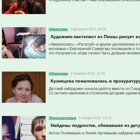
«Подлинное счастье – иметь возможность исполнит
Общество
9 февраля 2017, 06:00
Художник-пастелист из Пензы рисует и
«Зверополис», «Рататуй» и другие диснеевские и 
интервью с Екатериной Савчук мы поговорили о то
что получается, когда талант быть добрым челове
Общество
2 декабря 2016, 11:43
Кузнецова пожаловалась в прокуратур
Детский омбудсмен начала работу вместе со Сле
12-летнего мальчика в столичном детдоме одним и
Проиcшествия
9 ноября 2016, 18:19
Найдены подростки, сбежавшие из дет
Антон Поликашин и Лилия Артемьева найдены об