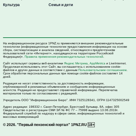
Культура
Семья и дети
На информационном ресурсе 1PNZ.ru применяются внешние рекомендательные
технологии (информационные технологии предоставления информации на основе
сбора, систематизации и анализа сведений, относящихся к предпочтениям
пользователей сети «Интернет», находящихся на территории Российской
Федерации)».
Правила применения рекомендательных технологий
.
Сайт использует сервисы веб-аналитики
Яндекс Метрика
,
AppMetrica
и LiveInternet.
Продолжая использовать этот Сайт, вы соглашаетесь с использованием cookie-
файлов и других данных в соответствии с данным
Пользовательским соглашением
.
Срок обработки персональных данных при помощи cookie-файлов составляет 14
дней.
Редакция не несет ответственность за достоверность информации,
опубликованной в рекламных объявлениях и сообщениях информационных
агентств. Редакция не предоставляет справочной информации. Перепечатка
материалов только по согласованию с редакцией.
Учредитель ООО "Информационное Бюро". ИНН 7325128341, ОГРН 1147325002549
Адрес редакции:
198332
г. Санкт-Петербург,
Брестский бульвар, 8А, офис 305
Свидетельство о регистрации СМИ ЭЛ № ФС 77 – 75998 выдано 13.06.2019г.
Федеральной службой по надзору в сфере связи, информационных технологий и
массовых коммуникаций
© 2026.
"Первый пензенский портал" 1PNZ.RU
18+