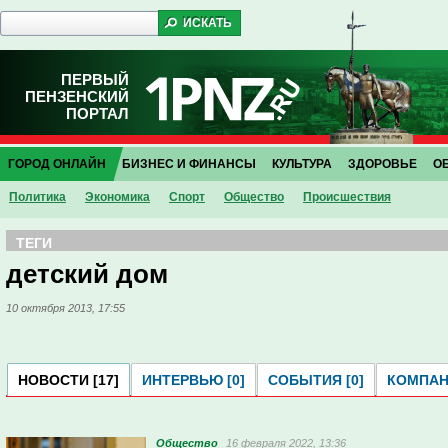
ПЕРВЫЙ
ПЕНЗЕНСКИЙ
ПОРТАЛ
ГОРОД ОНЛАЙН
БИЗНЕС И ФИНАНСЫ
КУЛЬТУРА
ЗДОРОВЬЕ
О
Политика
Экономика
Спорт
Общество
Проиcшествия
ТЕГИ
детский дом
10 октября 2013, 17:55
НОВОСТИ [17]
ИНТЕРВЬЮ [0]
СОБЫТИЯ [0]
КОМПАНИ
Общество
16 февраля 2022, 13:36