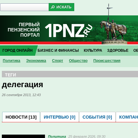
ПЕРВЫЙ
ПЕНЗЕНСКИЙ
ПОРТАЛ
ГОРОД ОНЛАЙН
БИЗНЕС И ФИНАНСЫ
КУЛЬТУРА
ЗДОРОВЬЕ
О
Политика
Экономика
Спорт
Общество
Проиcшествия
ТЕГИ
делегация
26 сентября 2013, 12:43
НОВОСТИ [13]
ИНТЕРВЬЮ [0]
СОБЫТИЯ [0]
КОМПАНИ
Политика
25 февраля 2026, 09:30