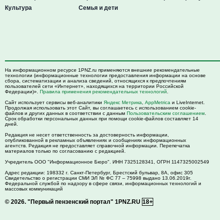
Культура
Семья и дети
На информационном ресурсе 1PNZ.ru применяются внешние рекомендательные
технологии (информационные технологии предоставления информации на основе
сбора, систематизации и анализа сведений, относящихся к предпочтениям
пользователей сети «Интернет», находящихся на территории Российской
Федерации)».
Правила применения рекомендательных технологий
.
Сайт использует сервисы веб-аналитики
Яндекс Метрика
,
AppMetrica
и LiveInternet.
Продолжая использовать этот Сайт, вы соглашаетесь с использованием cookie-
файлов и других данных в соответствии с данным
Пользовательским соглашением
.
Срок обработки персональных данных при помощи cookie-файлов составляет 14
дней.
Редакция не несет ответственность за достоверность информации,
опубликованной в рекламных объявлениях и сообщениях информационных
агентств. Редакция не предоставляет справочной информации. Перепечатка
материалов только по согласованию с редакцией.
Учредитель ООО "Информационное Бюро". ИНН 7325128341, ОГРН 1147325002549
Адрес редакции:
198332
г. Санкт-Петербург,
Брестский бульвар, 8А, офис 305
Свидетельство о регистрации СМИ ЭЛ № ФС 77 – 75998 выдано 13.06.2019г.
Федеральной службой по надзору в сфере связи, информационных технологий и
массовых коммуникаций
© 2026.
"Первый пензенский портал" 1PNZ.RU
18+