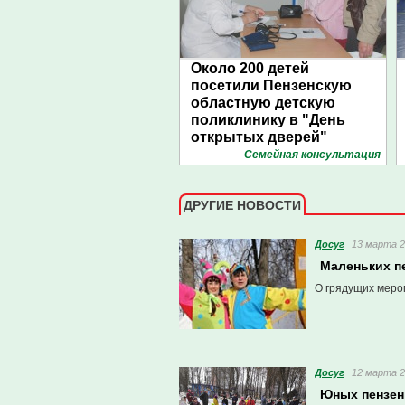
Около 200 детей
посетили Пензенскую
областную детскую
поликлинику в "День
открытых дверей"
Семейная консультация
ДРУГИЕ НОВОСТИ
Досуг
13 марта 2
Маленьких п
О грядущих меро
Досуг
12 марта 2
Юных пензен