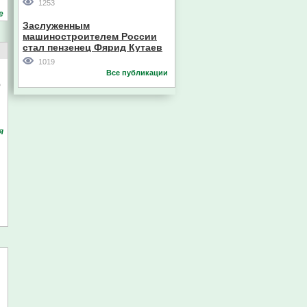
1253
Кореи
е
Заслуженным
машиностроителем России
стал пензенец Фярид Кутаев
1019
Все публикации
б
я