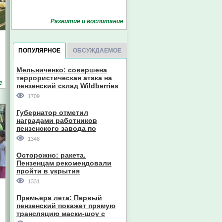
Развитие и воспитание
ПОПУЛЯРНОЕ
ОБСУЖДАЕМОЕ
Мельниченко: совершена
террористическая атака на
е
пензенский склад Wildberries
1709
Губернатор отметил
наградами работников
пензенского завода по
производству станков
1348
Осторожно: ракета.
Пензенцам рекомендовали
пройти в укрытия
1331
Премьера лета: Первый
пензенский покажет прямую
трансляцию маски-шоу с
участием компании из Южной