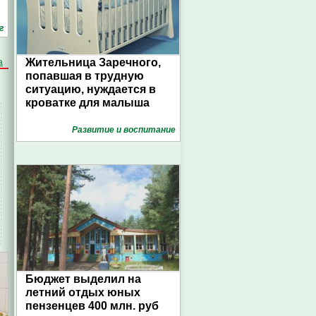
г
Главный судебный пристав
Жительница Заречного,
а
Пензенской области
попавшая в трудную
ситуацию, нуждается в
кроватке для малыша
Развитие и воспитание
Бюджет выделил на
летний отдых юных
пензенцев 400 млн. руб