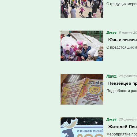
О грядущих меро
Досуг
6 марта 20
Юных пензен
О предстоящих м
Досуг
28 февраля
Пензенцев п
Подробности рас
Досуг
26 февраля
Жителей Пен
Мероприятие про