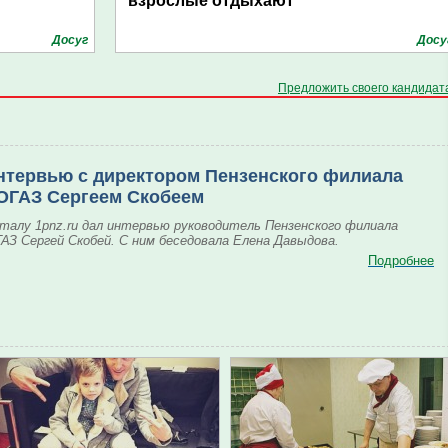
взрослые отдыхают
Досуг
Досу
Предложить своего кандидат
нтервью с директором Пензенского филиала
ОГАЗ Сергеем Скобеем
талу 1pnz.ru дал интервью руководитель Пензенского филиала
АЗ Сергей Скобей. С ним беседовала Елена Давыдова.
Подробнее