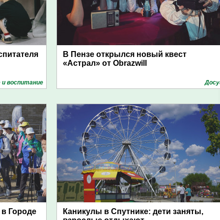
спитателя
В Пензе открылся новый квест
«Астрал» от Obrazwill
 и воспитание
Досу
 в Городе
Каникулы в Спутнике: дети заняты,