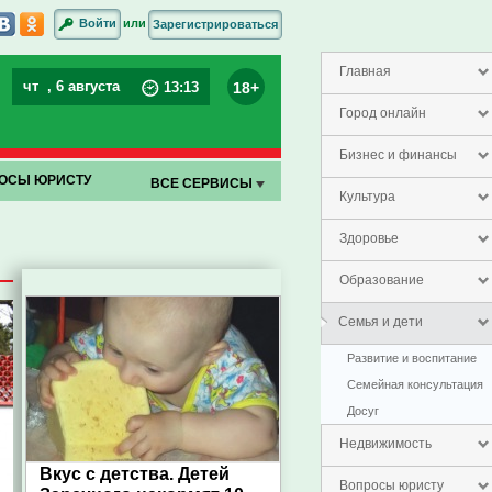
или
Войти
Зарегистрироваться
Главная
чт
, 6 августа
18+
13
:
13
Город онлайн
Бизнес и финансы
ОСЫ ЮРИСТУ
ВСЕ СЕРВИСЫ
Культура
Здоровье
Образование
Семья и дети
Развитие и воспитание
Семейная консультация
Досуг
Недвижимость
Вкус с детства. Детей
Вопросы юристу