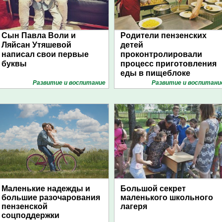
Сын Павла Воли и
Родители пензенских
Ляйсан Утяшевой
детей
написал свои первые
проконтролировали
буквы
процесс приготовления
еды в пищеблоке
детского сада № 19
Развитие и воспитание
Развитие и воспитани
Маленькие надежды и
Большой секрет
большие разочарования
маленького школьного
пензенской
лагеря
соцподдержки