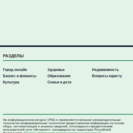
РАЗДЕЛЫ
Город онлайн
Здоровье
Недвижимость
Бизнес и финансы
Образование
Вопросы юристу
Культура
Семья и дети
На информационном ресурсе 1PNZ.ru применяются внешние рекомендательные
технологии (информационные технологии предоставления информации на основе
сбора, систематизации и анализа сведений, относящихся к предпочтениям
пользователей сети «Интернет», находящихся на территории Российской
Федерации)».
Правила применения рекомендательных технологий
.