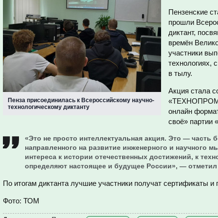
Пензенские ст
прошли Всерос
диктант, посв
времён Велико
участники вып
технологиях, 
в тылу.
Акция стала 
Пенза присоединилась к Всероссийскому научно-
«ТЕХНОПРОМ» 
технологическому диктанту
онлайн форма
своё» партии 
«Это не просто интеллектуальная акция. Это — часть
направленного на развитие инженерного и научного 
интереса к истории отечественных достижений, к тех
определяют настоящее и будущее России», — отметил
По итогам диктанта лучшие участники получат сертификаты и 
Фото: ТОМ