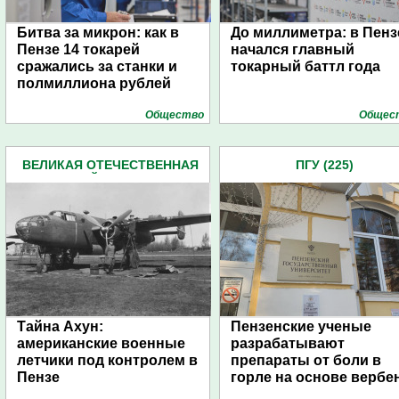
Битва за микрон: как в
До миллиметра: в Пенз
Пензе 14 токарей
начался главный
сражались за станки и
токарный баттл года
полмиллиона рублей
Общество
Общес
ВЕЛИКАЯ ОТЕЧЕСТВЕННАЯ
ПГУ (225)
ВОЙНА (227)
Тайна Ахун:
Пензенские ученые
американские военные
разрабатывают
летчики под контролем в
препараты от боли в
Пензе
горле на основе вербе