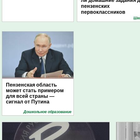
ли домашние задания 
пензенских
первоклассников
Шк
Пензенская область
может стать примером
для всей страны —
сигнал от Путина
Дошкольное образование