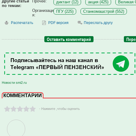
Другие статьи
Прочее:
диктант (12)
акция (425)
Великая 
по темам:
Организаци
ПГУ (225)
Станкомашстрой (552)
я:
Распечатать
PDF версия
Переслать другу
Оставить комментарий
Пере
Новости smi2.ru
КОММЕНТАРИИ
- Нажмите ,чтобы оценить