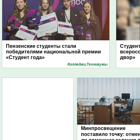
Пензенские студенты стали
Студент
победителями национальной премии
всеросс
«Студент года»
двор»
Колледжи,Техникумы
Минпросвещение
поставило точку: отме