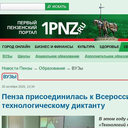
ПЕРВЫЙ
ПЕНЗЕНСКИЙ
ПОРТАЛ
ГОРОД ОНЛАЙН
БИЗНЕС И ФИНАНСЫ
КУЛЬТУРА
ЗДОРОВЬЕ
О
ВУЗы
Школы
Дошкольное образование
Дополнительное образо
Новости Пензы
→
Образование
→
ВУЗы
ВУЗЫ
30 октября 2025, 13:34
Пенза присоединилась к Всеросс
технологическому диктанту
В этом году 
«Технологий 