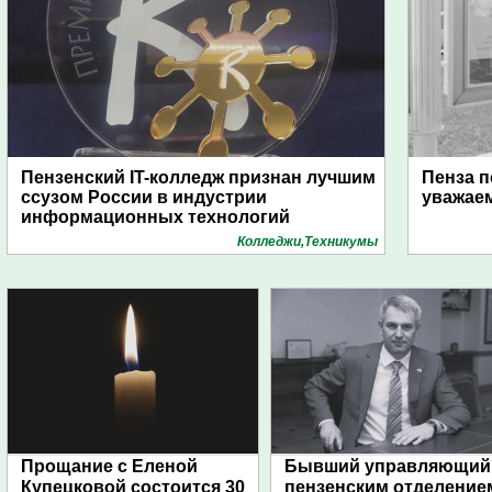
Пензенский IT-колледж признан лучшим
Пенза п
ссузом России в индустрии
уважае
информационных технологий
Колледжи,Техникумы
Прощание с Еленой
Бывший управляющий
Купецковой состоится 30
пензенским отделение