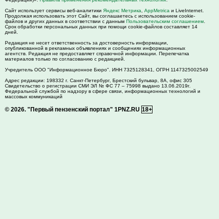
Сайт использует сервисы веб-аналитики
Яндекс Метрика
,
AppMetrica
и LiveInternet.
Продолжая использовать этот Сайт, вы соглашаетесь с использованием cookie-
файлов и других данных в соответствии с данным
Пользовательским соглашением
.
Срок обработки персональных данных при помощи cookie-файлов составляет 14
дней.
Редакция не несет ответственность за достоверность информации,
опубликованной в рекламных объявлениях и сообщениях информационных
агентств. Редакция не предоставляет справочной информации. Перепечатка
материалов только по согласованию с редакцией.
Учредитель ООО "Информационное Бюро". ИНН 7325128341, ОГРН 1147325002549
Адрес редакции:
198332
г. Санкт-Петербург,
Брестский бульвар, 8А, офис 305
Свидетельство о регистрации СМИ ЭЛ № ФС 77 – 75998 выдано 13.06.2019г.
Федеральной службой по надзору в сфере связи, информационных технологий и
массовых коммуникаций
© 2026.
"Первый пензенский портал" 1PNZ.RU
18+