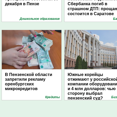
декабря в Пензе
Сбербанка погиб в
страшном ДТП: проща
состоится в Саратове
Дошкольное образование
Ба
В Пензенской области
Южные корейцы
запретили рекламу
отжимают у российско
оренбургских
компании оборудован
микрокредитов
и 4 млн долларов: чью
сторону выбрал
Кредиты
Биз
пензенский суд?