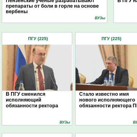
Пензенские ученые разрабатывают
В ПГУ н
препараты от боли в горле на основе
вербены
ВУЗы
ПГУ (225)
ПГУ (225)
В ПГУ сменился
Стало известно имя
исполняющий
нового исполняющего
обязанности ректора
обязанности ректора П
ВУЗы
В