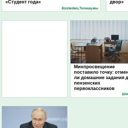
«Студент года»
двор»
Колледжи,Техникумы
Минпросвещение
поставило точку: отме
ли домашние задания 
пензенских
первоклассников
Шк