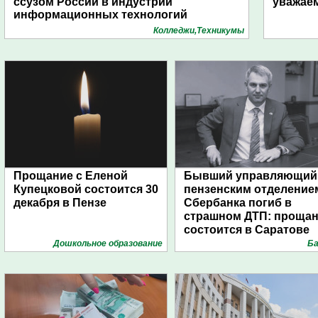
ссузом России в индустрии
уважае
информационных технологий
Колледжи,Техникумы
Прощание с Еленой
Бывший управляющий
Купецковой состоится 30
пензенским отделение
декабря в Пензе
Сбербанка погиб в
страшном ДТП: проща
состоится в Саратове
Дошкольное образование
Ба