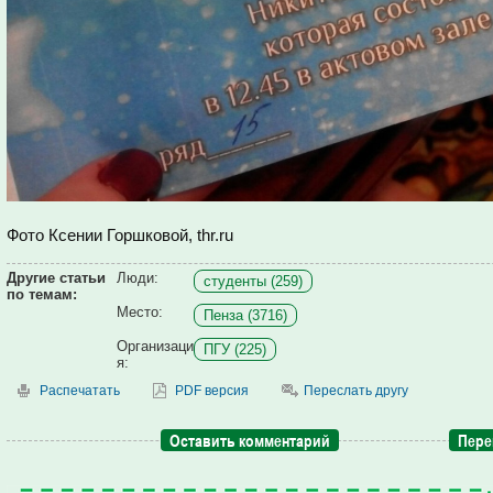
Фото Ксении Горшковой, thr.ru
Другие статьи
Люди:
студенты (259)
по темам:
Место:
Пенза (3716)
Организаци
ПГУ (225)
я:
Распечатать
PDF версия
Переслать другу
Оставить комментарий
Пере