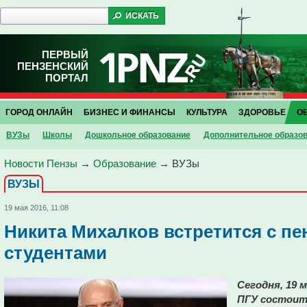
ПЕРВЫЙ
ПЕНЗЕНСКИЙ
ПОРТАЛ
ГОРОД ОНЛАЙН
БИЗНЕС И ФИНАНСЫ
КУЛЬТУРА
ЗДОРОВЬЕ
О
ВУЗы
Школы
Дошкольное образование
Дополнительное образо
Новости Пензы
→
Образование
→
ВУЗы
ВУЗЫ
19 мая 2016, 11:08
Никита Михалков встретится с п
студентами
Сегодня, 19 м
ПГУ состоит