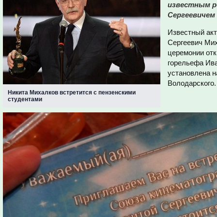
известным р
Сергеевичем
Известный акт
Сергеевич Мих
церемонии отк
горельефа Ива
установлена н
Володарского.
Никита Михалков встретится с пензенскими
студентами