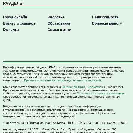
РАЗДЕЛЫ
Город онлайн
Здоровье
Недвижимость
Бизнес и финансы
Образование
Вопросы юристу
Культура
Семья и дети
На информационном ресурсе 1PNZ.ru применяются внешние рекомендательные
технологии (информационные технологии предоставления информации на основе
сбора, систематизации и анализа сведений, относящихся к предпочтениям
пользователей сети «Интернет», находящихся на территории Российской
Федерации)».
Правила применения рекомендательных технологий
.
Сайт использует сервисы веб-аналитики
Яндекс Метрика
,
AppMetrica
и LiveInternet.
Продолжая использовать этот Сайт, вы соглашаетесь с использованием cookie-
файлов и других данных в соответствии с данным
Пользовательским соглашением
.
Срок обработки персональных данных при помощи cookie-файлов составляет 14
дней.
Редакция не несет ответственность за достоверность информации,
опубликованной в рекламных объявлениях и сообщениях информационных
агентств. Редакция не предоставляет справочной информации. Перепечатка
материалов только по согласованию с редакцией.
Учредитель ООО "Информационное Бюро". ИНН 7325128341, ОГРН 1147325002549
Адрес редакции:
198332
г. Санкт-Петербург,
Брестский бульвар, 8А, офис 305
Свидетельство о регистрации СМИ ЭЛ № ФС 77 – 75998 выдано 13.06.2019г.