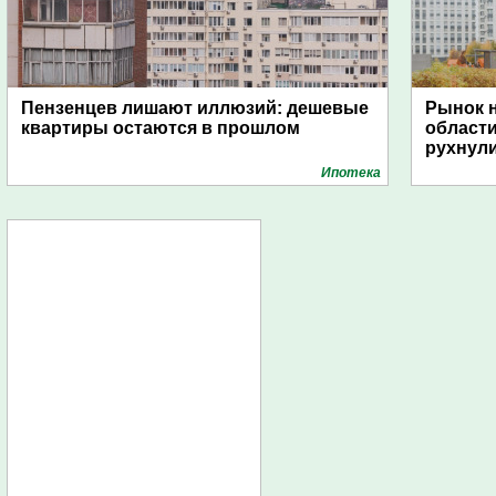
Пензенцев лишают иллюзий: дешевые
Рынок н
квартиры остаются в прошлом
области
рухнули
Ипотека