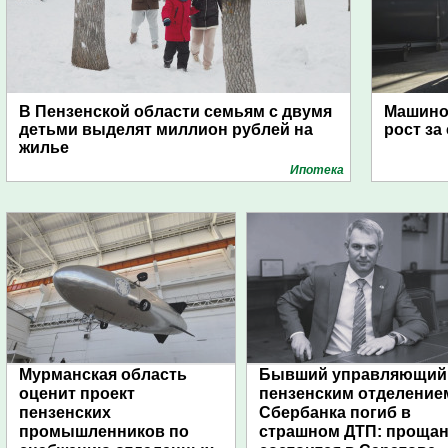
В Пензенской области семьям с двумя
Машино
детьми выделят миллион рублей на
рост за
жилье
Ипотека
Мурманская область
Бывший управляющий
оценит проект
пензенским отделение
пензенских
Сбербанка погиб в
промышленников по
страшном ДТП: проща