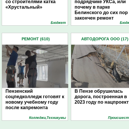
со строителями катка
подрядчике УКСа, или
«Хрустальный»
почему в парке
Белинского до сих пор
закончен ремонт
Бюджет
Бюд
РЕМОНТ (610)
АВТОДОРОГА ООО (17)
Пензенский
В Пензе обрушилась
соцпедколледж готовят к
дорога, построенная в
новому учебному году
2023 году по нацпроект
после капремонта
Колледжи,Техникумы
Проиcшест