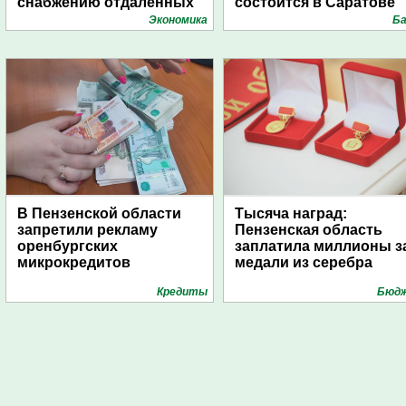
снабжению отдаленных
состоится в Саратове
поселений с помощью
Экономика
Ба
дирижаблей
В Пензенской области
Тысяча наград:
запретили рекламу
Пензенская область
оренбургских
заплатила миллионы з
микрокредитов
медали из серебра
Кредиты
Бюд