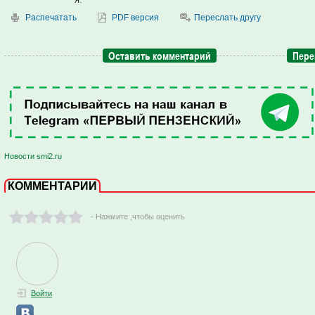
Распечатать
PDF версия
Переслать другу
Оставить комментарий
Пере
Новости smi2.ru
КОММЕНТАРИИ
- Нажмите ,чтобы оценить
Войти