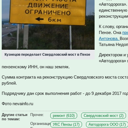
«Автодорога».
единственную 
реконструкции
К слову, орган
Пензе. Она
пр
Антонова.
Воз
Татьяна Недоп
Директором и
Кузнецов переделает Свердловский мост в Пензе
«Автодорога» 
пензенскому ИНН, он наш земляк.
Сумма контракта на реконструкцию Свердловского моста сос
рублей.
Подрядчику дан срок выполнения работ
- до 9 декабря 2017 го
Фото
nevainfo.ru
Другие статьи
Прочее:
ремонт (610)
Свердловский мост (2)
по темам:
Организаци
УКС Пензы (17)
Автодорога ООО (17)
я: