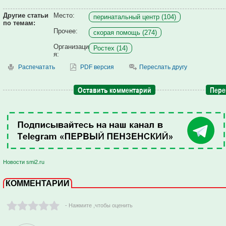
Другие статьи
Место:
перинатальный центр (104)
по темам:
Прочее:
скорая помощь (274)
Организаци
Ростех (14)
я:
Распечатать
PDF версия
Переслать другу
Оставить комментарий
Пере
Новости smi2.ru
КОММЕНТАРИИ
- Нажмите ,чтобы оценить