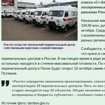
класса «С» д
построенных
регионах Росс
Начальная мак
104,96 млн. р
октября. Сред
сэкономленных
разных регион
Ростех оснастит пензенский перинатальный центр
собственными каретами «скорой помощи»
Сообщается, ч
что нужно в с
перинатальных центров в России. В настоящее время в ряде р
остальных находятся в степени максимальной готовности. П
перинатальный центр в Пензе будет открыт 10 октября самим
Путиным.
«Ростех определен заказчиком проектирования, строи
эксплуатацию 15 перинатальных центров. Пять из них
стадии находятся еще 10 объектов. Общая экономия со
возвращены в бюджеты субъектов», - сообщил глава 
Источник фото: tambov.gov.ru