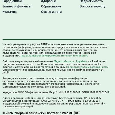
Город онлайн
Здоровье
Недвижимость
Бизнес и финансы
Образование
Вопросы юристу
Культура
Семья и дети
На информационном ресурсе 1PNZ.ru применяются внешние рекомендательные
технологии (информационные технологии предоставления информации на основе
сбора, систематизации и анализа сведений, относящихся к предпочтениям
пользователей сети «Интернет», находящихся на территории Российской
Федерации)».
Правила применения рекомендательных технологий
.
Сайт использует сервисы веб-аналитики
Яндекс Метрика
,
AppMetrica
и LiveInternet.
Продолжая использовать этот Сайт, вы соглашаетесь с использованием cookie-
файлов и других данных в соответствии с данным
Пользовательским соглашением
.
Срок обработки персональных данных при помощи cookie-файлов составляет 14
дней.
Редакция не несет ответственность за достоверность информации,
опубликованной в рекламных объявлениях и сообщениях информационных
агентств. Редакция не предоставляет справочной информации. Перепечатка
материалов только по согласованию с редакцией.
Учредитель ООО "Информационное Бюро". ИНН 7325128341, ОГРН 1147325002549
Адрес редакции:
198332
г. Санкт-Петербург,
Брестский бульвар, 8А, офис 305
Свидетельство о регистрации СМИ ЭЛ № ФС 77 – 75998 выдано 13.06.2019г.
Федеральной службой по надзору в сфере связи, информационных технологий и
массовых коммуникаций
© 2026.
"Первый пензенский портал" 1PNZ.RU
18+