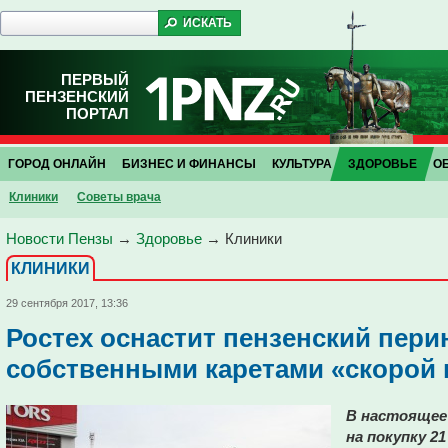
ПЕРВЫЙ
ПЕНЗЕНСКИЙ
ПОРТАЛ
ГОРОД ОНЛАЙН
БИЗНЕС И ФИНАНСЫ
КУЛЬТУРА
ЗДОРОВЬЕ
О
Клиники
Советы врача
Новости Пензы
→
Здоровье
→
Клиники
КЛИНИКИ
29 сентября 2017, 13:36
Ростех оснастит пензенский пер
собственными каретами «скорой
В настоящее
на покупку 2