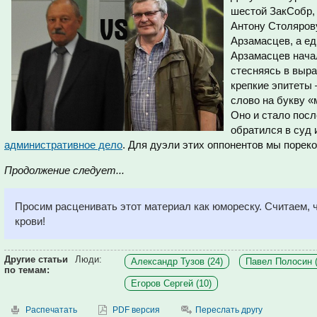
шестой ЗакСобр, 
Антону Столярову
Арзамасцев, а ед
Арзамасцев начал
стесняясь в выра
крепкие эпитеты 
слово на букву «
Оно и стало посл
обратился в суд
административное дело
. Для дуэли этих оппонентов мы поре
Продолжение следует...
Просим расценивать этот материал как юмореску. Считаем, 
крови!
Другие статьи
Люди:
Александр Тузов (24)
Павел Полосин (
по темам:
Егоров Сергей (10)
Распечатать
PDF версия
Переслать другу