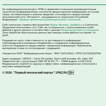
На информационном ресурсе 1PNZ.ru применяются внешние рекомендательные
технологии (информационные технологии предоставления информации на основе
сбора, систематизации и анализа сведений, относящихся к предпочтениям
пользователей сети «Интернет», находящихся на территории Российской
Федерации)».
Правила применения рекомендательных технологий
.
Сайт использует сервисы веб-аналитики
Яндекс Метрика
,
AppMetrica
и LiveInternet.
Продолжая использовать этот Сайт, вы соглашаетесь с использованием cookie-
файлов и других данных в соответствии с данным
Пользовательским соглашением
.
Срок обработки персональных данных при помощи cookie-файлов составляет 14
дней.
Редакция не несет ответственность за достоверность информации,
опубликованной в рекламных объявлениях и сообщениях информационных
агентств. Редакция не предоставляет справочной информации. Перепечатка
материалов только по согласованию с редакцией.
Учредитель ООО "Информационное Бюро". ИНН 7325128341, ОГРН 1147325002549
Адрес редакции:
198332
г. Санкт-Петербург,
Брестский бульвар, 8А, офис 305
Свидетельство о регистрации СМИ ЭЛ № ФС 77 – 75998 выдано 13.06.2019г.
Федеральной службой по надзору в сфере связи, информационных технологий и
массовых коммуникаций
© 2026.
"Первый пензенский портал" 1PNZ.RU
18+