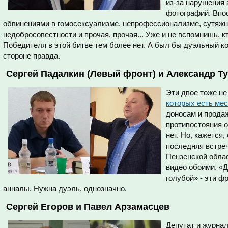
из-за нарушения 
фотографий. Впо
обвинениями в гомосексуализме, непрофессионализме, сутяжн
недобросовестности и прочая, прочая... Уже и не вспомнишь, к
Победителя в этой битве тем более нет. А был бы дуэльный к
стороне правда.
Сергей Падалкин (Левый фронт) и Александр Т
Эти двое тоже не
которых есть мес
доносам и прода
противостояния о
нет. Но, кажется,
последняя встре
Пензенской обла
видео обоими. «Д
голубой» - эти ф
анналы. Нужна дуэль, однозначно.
Сергей Егоров и Павел Арзамасцев
Депутат и журнал