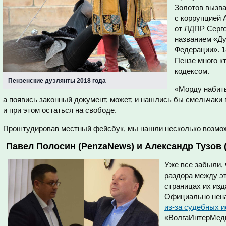
Золотов вызва
с коррупцией 
от ЛДПР Серге
названием «Ду
Федерации». 1
Пензе много к
кодексом.
Пензенские дуэлянты 2018 года
«Морду набить
а появись законный документ, может, и нашлись бы смельчаки 
и при этом остаться на свободе.
Проштудировав местный фейсбук, мы нашли несколько возмож
Павел Полосин (PenzaNews) и Александр Тузов (
Уже все забыли, 
раздора между эт
страницах их изд
Официально нена
из-за судебных и
«ВолгаИнтерМеди