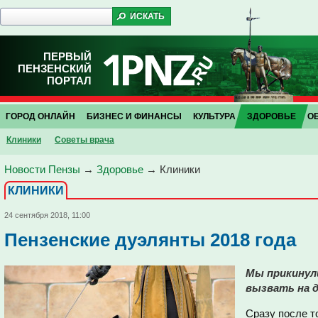
ПЕРВЫЙ
ПЕНЗЕНСКИЙ
ПОРТАЛ
ГОРОД ОНЛАЙН
БИЗНЕС И ФИНАНСЫ
КУЛЬТУРА
ЗДОРОВЬЕ
О
Клиники
Советы врача
Новости Пензы
→
Здоровье
→
Клиники
КЛИНИКИ
24 сентября 2018, 11:00
Пензенские дуэлянты 2018 года
Мы прикинули
вызвать на д
Сразу после т