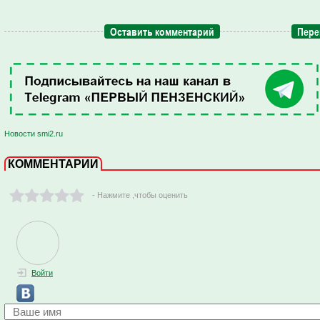
Оставить комментарий
Пере
Новости smi2.ru
КОММЕНТАРИИ
- Нажмите ,чтобы оценить
Войти