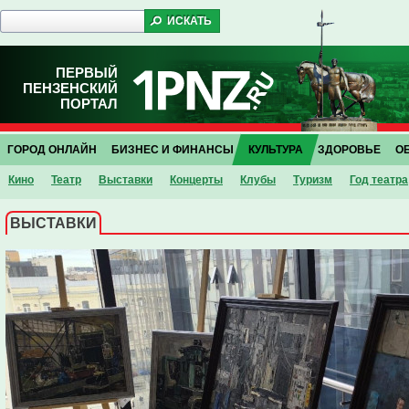
ПЕРВЫЙ
ПЕНЗЕНСКИЙ
ПОРТАЛ
ГОРОД ОНЛАЙН
БИЗНЕС И ФИНАНСЫ
КУЛЬТУРА
ЗДОРОВЬЕ
О
Кино
Театр
Выставки
Концерты
Клубы
Туризм
Год театра
ВЫСТАВКИ