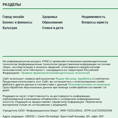
РАЗДЕЛЫ
Город онлайн
Здоровье
Недвижимость
Бизнес и финансы
Образование
Вопросы юристу
Культура
Семья и дети
На информационном ресурсе 1PNZ.ru применяются внешние рекомендательные
технологии (информационные технологии предоставления информации на основе
сбора, систематизации и анализа сведений, относящихся к предпочтениям
пользователей сети «Интернет», находящихся на территории Российской
Федерации)».
Правила применения рекомендательных технологий
.
Сайт использует сервисы веб-аналитики
Яндекс Метрика
,
AppMetrica
и LiveInternet.
Продолжая использовать этот Сайт, вы соглашаетесь с использованием cookie-
файлов и других данных в соответствии с данным
Пользовательским соглашением
.
Срок обработки персональных данных при помощи cookie-файлов составляет 14
дней.
Редакция не несет ответственность за достоверность информации,
опубликованной в рекламных объявлениях и сообщениях информационных
агентств. Редакция не предоставляет справочной информации. Перепечатка
материалов только по согласованию с редакцией.
Учредитель ООО "Информационное Бюро". ИНН 7325128341, ОГРН 1147325002549
Адрес редакции:
198332
г. Санкт-Петербург,
Брестский бульвар, 8А, офис 305