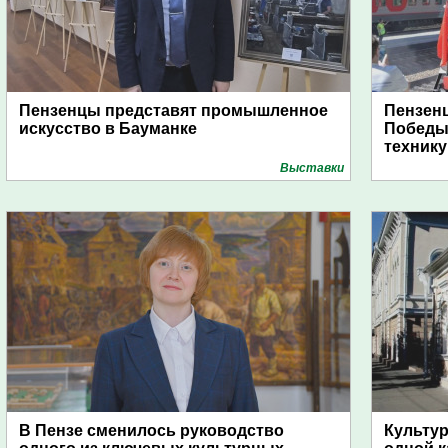
Пензенцы представят промышленное
Пензен
искусство в Бауманке
Победы:
технику
Выставки
В Пензе сменилось руководство
Культу