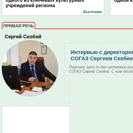
одного из ключевых культурных
одной к
учреждений региона
Выставки
ПРЯМАЯ РЕЧЬ
Сергей Скобей
Интервью с директоро
СОГАЗ Сергеем Скобе
Порталу 1pnz.ru дал интервью ру
СОГАЗ Сергей Скобей. С ним бесе